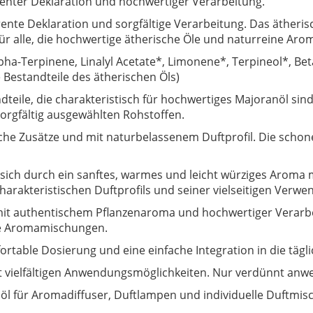
enter Deklaration und hochwertiger Verarbeitung.
ente Deklaration und sorgfältige Verarbeitung. Das ätheris
 für alle, die hochwertige ätherische Öle und naturreine Ar
lpha-Terpinene, Linalyl Acetate*, Limonene*, Terpineol*, Be
 Bestandteile des ätherischen Öls)
dteile, die charakteristisch für hochwertiges Majoranöl si
sorgfältig ausgewählten Rohstoffen.
iche Zusätze und mit naturbelassenem Duftprofil. Die schon
sich durch ein sanftes, warmes und leicht würziges Aroma 
arakteristischen Duftprofils und seiner vielseitigen Verw
mit authentischem Pflanzenaroma und hochwertiger Verarbeit
le Aromamischungen.
ortable Dosierung und eine einfache Integration in die täg
it vielfältigen Anwendungsmöglichkeiten. Nur verdünnt anw
l für Aromadiffuser, Duftlampen und individuelle Duftmis