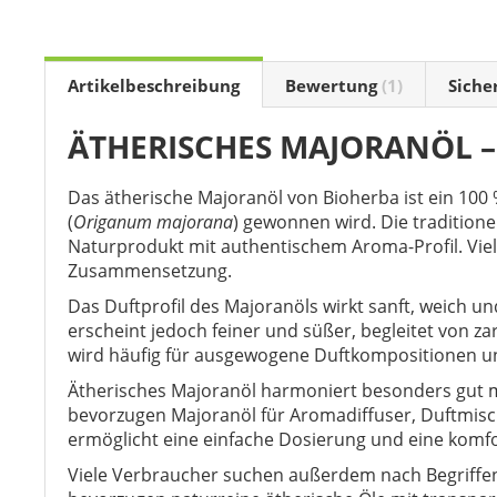
the
beginning
of
the
Artikelbeschreibung
Bewertung
1
Siche
images
gallery
ÄTHERISCHES MAJORANÖL –
Das ätherische Majoranöl von Bioherba ist ein 100
(
Origanum majorana
) gewonnen wird. Die tradition
Naturprodukt mit authentischem Aroma-Profil. Viel
Zusammensetzung.
Das Duftprofil des Majoranöls wirkt sanft, weich 
erscheint jedoch feiner und süßer, begleitet von 
wird häufig für ausgewogene Duftkompositionen 
Ätherisches Majoranöl harmoniert besonders gut mi
bevorzugen Majoranöl für Aromadiffuser, Duftmis
ermöglicht eine einfache Dosierung und eine komf
Viele Verbraucher suchen außerdem nach Begriffen