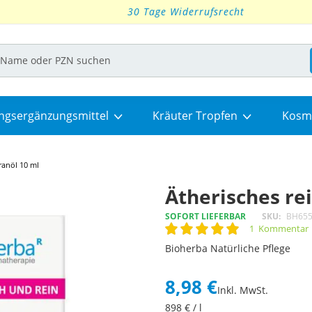
30 Tage Widerrufsrecht
ngsergänzungsmittel
Kräuter Tropfen
Kosm
ranöl 10 ml
Ätherisches re
SOFORT LIEFERBAR
SKU
BH65
1
Kommentar
Rating:
100
100
% of
Bioherba Natürliche Pflege
8,98 €
Inkl. MwSt.
898
€ / l