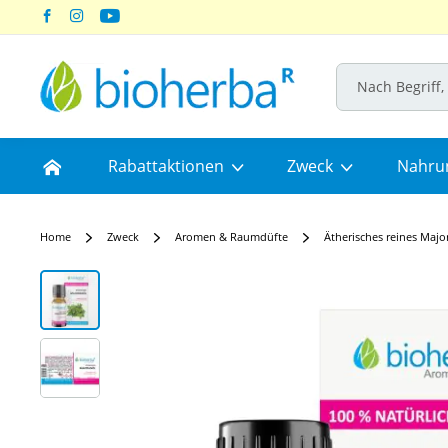
Skip
to
Content
Home
Rabattaktionen
Zweck
Nahru
Home
Zweck
Aromen & Raumdüfte
Ätherisches reines Majo
Skip
to
the
end
of
the
images
gallery