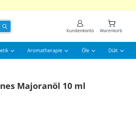
Suchen
Kundenkonto
Warenkorb
etik
Aromatherapie
Öle
Diät
ines Majoranöl 10 ml
51