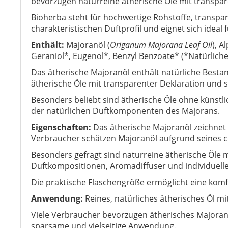
bevorzugen naturreine ätherische Öle mit transpar
Bioherba steht für hochwertige Rohstoffe, transpar
charakteristischen Duftprofil und eignet sich ideal
Enthält:
Majoranöl (
Origanum Majorana Leaf Oil
), A
Geraniol*, Eugenol*, Benzyl Benzoate* (*Natürliche
Das ätherische Majoranöl enthält natürliche Bestan
ätherische Öle mit transparenter Deklaration und 
Besonders beliebt sind ätherische Öle ohne künstl
der natürlichen Duftkomponenten des Majorans.
Eigenschaften:
Das ätherische Majoranöl zeichnet 
Verbraucher schätzen Majoranöl aufgrund seines ch
Besonders gefragt sind naturreine ätherische Öle 
Duftkompositionen, Aromadiffuser und individuel
Die praktische Flaschengröße ermöglicht eine komf
Anwendung:
Reines, natürliches ätherisches Öl m
Viele Verbraucher bevorzugen ätherisches Majoranö
sparsame und vielseitige Anwendung.