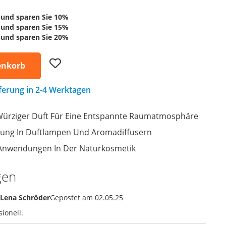
und sparen Sie
10
%
und sparen Sie
15
%
und sparen Sie
20
%
Add
enkorb
to
Wish
List
eferung in 2-4 Werktagen
ürziger Duft Für Eine Entspannte Raumatmosphäre
dung In Duftlampen Und Aromadiffusern
 Anwendungen In Der Naturkosmetik
gen
Lena Schröder
Gepostet am
02.05.25
ionell.