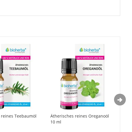
s reines Teebaumöl
Ätherisches reines Oreganoöl
Äth
10 ml
10 