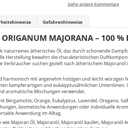
Siehe andere Kommentare
rheitshinweise
Gefahrenhinweise
 ORIGANUM MAJORANA – 100 % R
 % naturreines ätherisches Öl, das durch schonende Dampfde
elle Herstellung bewahrt die charakteristischen Duftkompon
e Verbraucher suchen gezielt nach ätherischem Majoranöl i
und harmonisch mit angenehm holzigen und leicht würzigen 
zarten kampferartigen und eukalyptusähnlichen Untertönen. 
und aromatische Mischungen verwendet.
t Bergamotte, Orange, Eukalyptus, Lavendel, Oregano, Salb
chungen, kosmetische Anwendungen oder individuelle Aroma
ortable Anwendung im Alltag.
 wie Majoran Öl, Majoranöl, Majoranöl kaufen, Majoranöl