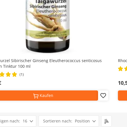
urzel Sibirischer Ginseng Eleutherococcus senticosus
Rhod
n Tinktur 100 ml
Rati
100
(1)
€
10,
Kaufen
Add
to
Wish
List
Set
16
Position
Descendi