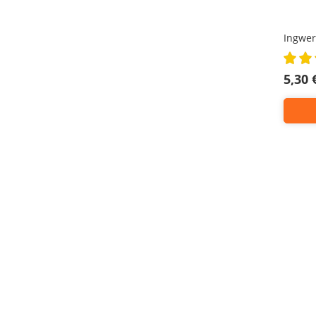
Ingwer
Rating:
100%
5,30 