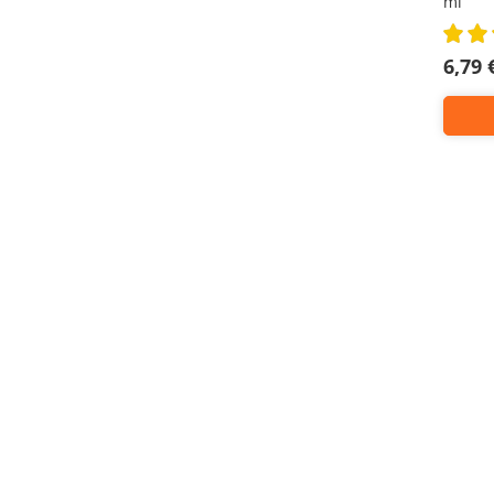
ml
Rating:
100%
6,79 