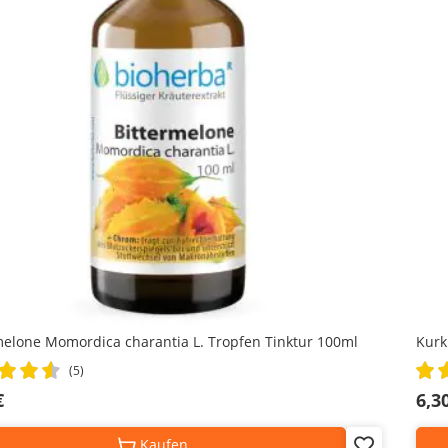
melone Momordica charantia L. Tropfen Tinktur 100ml
Kurk
Rati
(5)
100
€
6,3
Kaufen