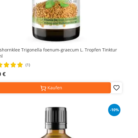
shornklee Trigonella foenum-graecum L. Tropfen Tinktur
ml
ng:
(1)
%
0 €
Kaufen
Add
to
Wish
List
-10%