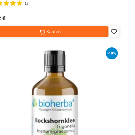
ng:
(2)
%
2 €
Kaufen
Add
to
Wish
List
-10%