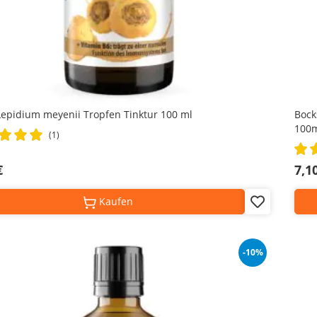
epidium meyenii Tropfen Tinktur 100 ml
Bock
100
(1)
Rati
100
€
7,1
Kaufen
Add
to
Wish
List
-10%