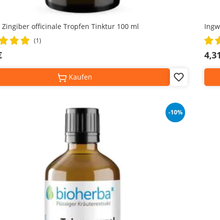
 Zingiber officinale Tropfen Tinktur 100 ml
Ingw
Rati
(1)
100
€
4,3
Kaufen
Add
to
Wish
List
-10%