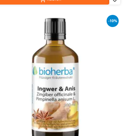
Add
to
Wish
List
-10%