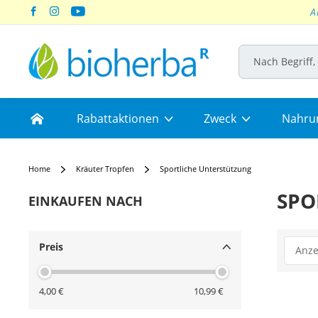
A
Skip
to
Content
Home
Rabattaktionen
Zweck
Nahru
Home
Kräuter Tropfen
Sportliche Unterstützung
SPO
EINKAUFEN NACH
Preis
4,00 €
10,99 €