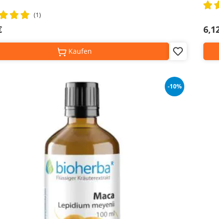
Rati
100
(1)
€
6,1
Kaufen
Add
to
Wish
List
-10%