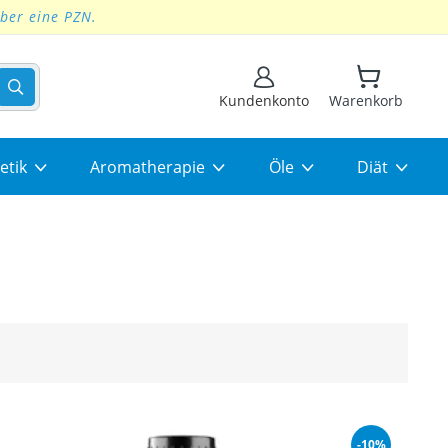
über eine PZN.
Suchen
Kundenkonto
Warenkorb
etik
Aromatherapie
Öle
Diät
ng
-10%