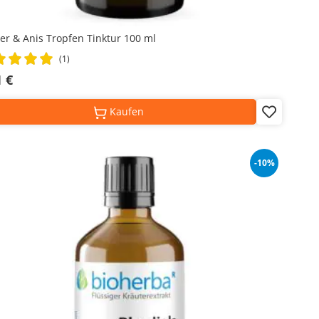
er & Anis Tropfen Tinktur 100 ml
ng:
(1)
%
1 €
Kaufen
Add
to
Wish
List
-10%