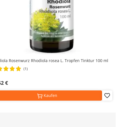
iola Rosenwurz Rhodiola rosea L. Tropfen Tinktur 100 ml
ng:
(1)
%
52 €
Kaufen
Add
to
Wish
List
ng