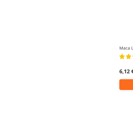
Maca L
Rating:
100%
6,12 