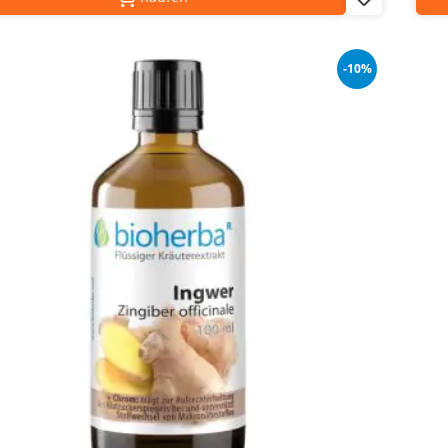
Add
to
Wish
List
-10%