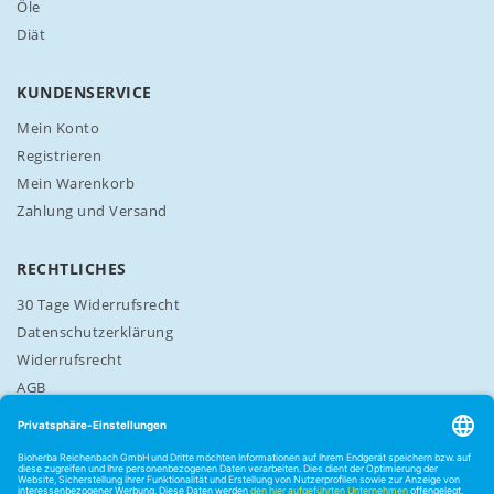
t
Öle
e
Diät
r
a
n
KUNDENSERVICE
:
Mein Konto
Registrieren
Mein Warenkorb
Zahlung und Versand
RECHTLICHES
30 Tage Widerrufsrecht
Datenschutzerklärung
Widerrufsrecht
AGB
Cookie-Einstellungen