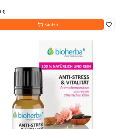
9 €
Kaufen
Add
to
Wish
List