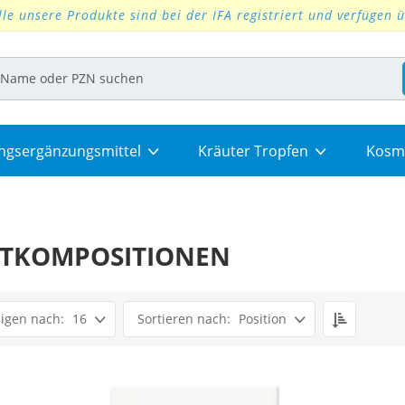
lle unsere Produkte sind bei der IFA registriert und verfügen 
ngsergänzungsmittel
Kräuter Tropfen
Kosm
TKOMPOSITIONEN
Set
16
Position
Descendi
Direction