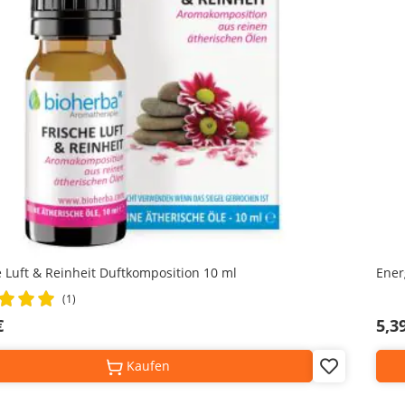
e Luft & Reinheit Duftkomposition 10 ml
Ener
(1)
€
5,3
Kaufen
Add
to