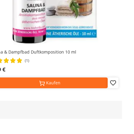
a & Dampfbad Duftkomposition 10 ml
ng:
(1)
%
9 €
Kaufen
Add
to
Wish
List
ng