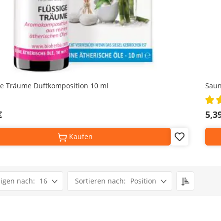
ge Träume Duftkomposition 10 ml
Saun
Rati
100
€
5,3
Kaufen
Add
to
Wish
List
Set
16
Position
Descendi
Direction