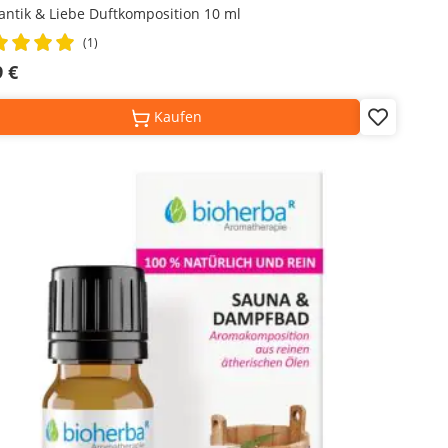
ntik & Liebe Duftkomposition 10 ml
ng:
(1)
%
9 €
Kaufen
Add
to
Wish
List