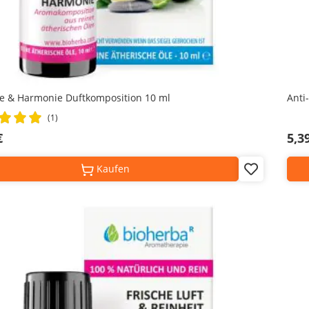
e & Harmonie Duftkomposition 10 ml
Anti
(1)
€
5,3
Kaufen
Add
to
Wish
List