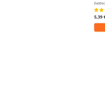
Exotis
Rating:
80%
5,39 