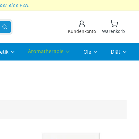
über eine PZN.
Suchen
Kundenkonto
Warenkorb
Aromatherapie
etik
Öle
Diät
ng