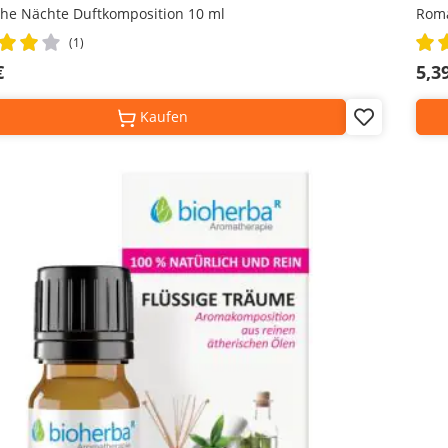
che Nächte Duftkomposition 10 ml
Roma
Rati
(1)
100
€
5,3
Kaufen
Add
to
Wish
List