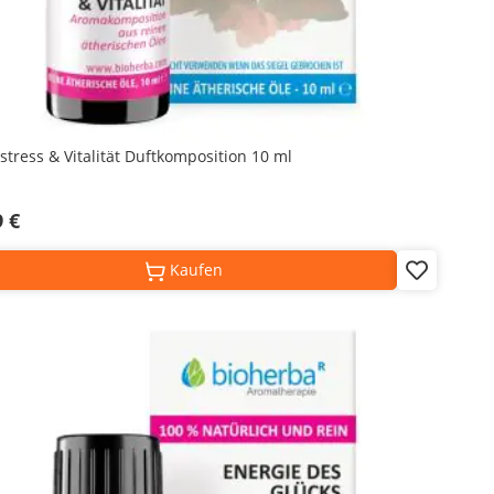
-stress & Vitalität Duftkomposition 10 ml
9 €
Kaufen
Add
to
Wish
List