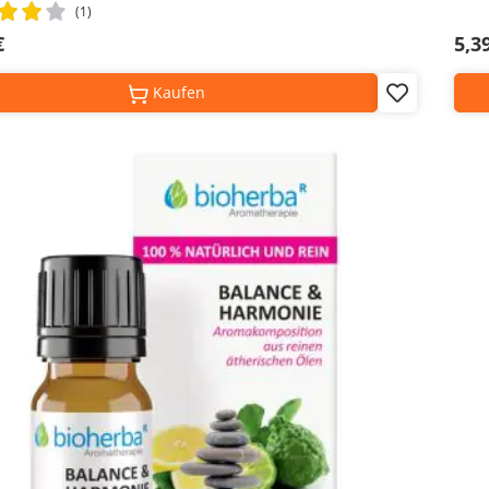
(1)
€
5,3
Kaufen
Add
to
Wish
List