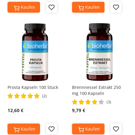
Kaufen
Kaufen
Add
Add
to
to
Wish
Wish
List
List
Prosta Kapseln 100 Stück
Brennnessel Extrakt 250
mg 100 Kapseln
Rating:
(2)
Rating:
100%
(3)
87%
12,60 €
9,79 €
Kaufen
Kaufen
Add
Add