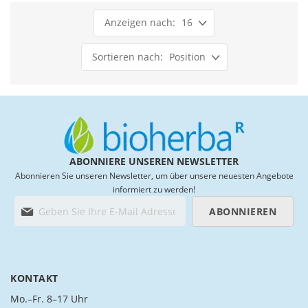
List
List
16
Position
ABONNIERE UNSEREN NEWSLETTER
Abonnieren Sie unseren Newsletter, um über unsere neuesten Angebote
informiert zu werden!
M
ABONNIEREN
e
l
d
e
n
KONTAKT
S
i
Mo.–Fr. 8–17 Uhr