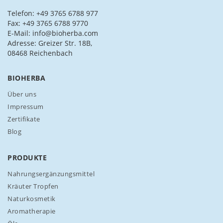
e
s
Telefon: +49 3765 6788 977
i
Fax: +49 3765 6788 9770
c
E-Mail: info@bioherba.com
h
Adresse: Greizer Str. 18B,
f
08468 Reichenbach
ü
r
BIOHERBA
u
n
Über uns
s
Impressum
e
Zertifikate
r
Blog
e
n
N
PRODUKTE
e
w
Nahrungsergänzungsmittel
s
Kräuter Tropfen
l
Naturkosmetik
e
Aromatherapie
t
t