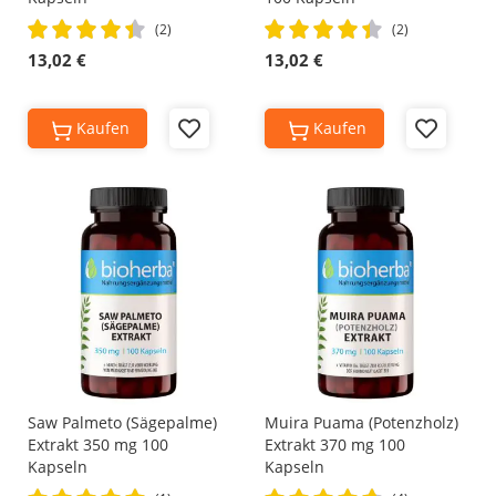
Rating:
Rating:
(2)
(2)
90%
90%
13,02 €
13,02 €
Kaufen
Kaufen
Add
Add
to
to
Wish
Wish
List
List
Saw Palmeto (Sägepalme)
Muira Puama (Potenzholz)
Extrakt 350 mg 100
Extrakt 370 mg 100
Kapseln
Kapseln
Rating:
Rating: