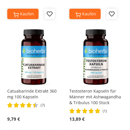
Kaufen
Kaufen
Add
Add
to
to
Wish
Wish
List
List
Catuabarinde Extrakt 360
Testosteron Kapseln für
mg 100 Kapseln
Männer mit Ashwagandha
& Tribulus 100 Stück
Rating:
(7)
Rating:
91%
(1)
100%
9,79 €
13,89 €