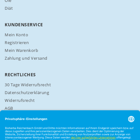
Öle
e
Diät
r
a
n
KUNDENSERVICE
:
Mein Konto
Registrieren
Mein Warenkorb
Zahlung und Versand
RECHTLICHES
30 Tage Widerrufsrecht
Datenschutzerklärung
Widerrufsrecht
AGB
Cookie-Einstellungen