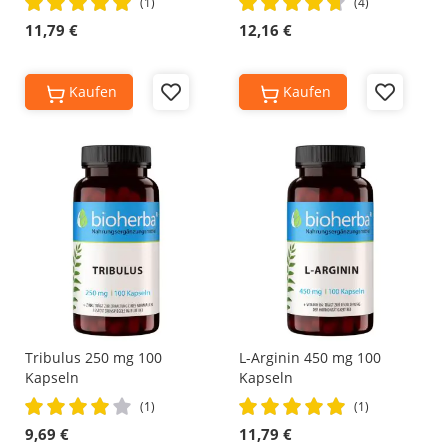
(1)
(4)
100%
95%
11,79 €
12,16 €
Kaufen
Kaufen
Add
Add
to
to
Wish
Wish
List
List
Tribulus 250 mg 100
L-Arginin 450 mg 100
Kapseln
Kapseln
Rating:
Rating:
(1)
(1)
80%
100%
9,69 €
11,79 €