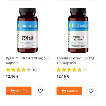
to
to
Wish
Wish
List
List
Pygeum Extrakt 270 mg 100
Tribulus Extrakt 300 mg
Kapseln
100 Kapseln
Rating:
Rating:
(4)
(4)
85%
95%
12,16 €
12,16 €
Kaufen
Kaufen
Add
Add
to
to
Wish
Wish