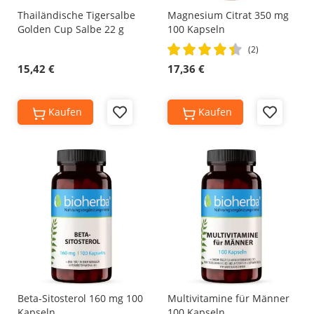
Thailändische Tigersalbe
Magnesium Citrat 350 mg
Golden Cup Salbe 22 g
100 Kapseln
Rating:
(2)
90%
15,42 €
17,36 €
Kaufen
Kaufen
Add
Add
to
to
Wish
Wish
List
List
Beta-Sitosterol 160 mg 100
Multivitamine für Männer
Kapseln
100 Kapseln