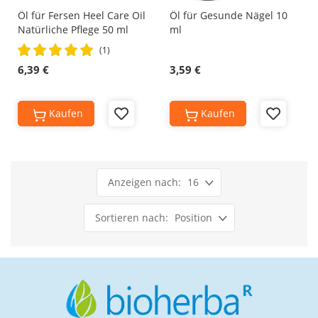
Öl für Fersen Heel Care Oil
Öl für Gesunde Nägel 10
Natürliche Pflege 50 ml
ml
Rating:
(1)
100%
6,39 €
3,59 €
Kaufen
Kaufen
Add
Add
to
to
Wish
Wish
List
List
16
Position