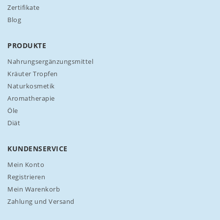
e
Zertifikate
r
Blog
e
n
N
PRODUKTE
e
w
Nahrungsergänzungsmittel
s
Kräuter Tropfen
l
Naturkosmetik
e
Aromatherapie
t
t
Öle
e
Diät
r
a
n
KUNDENSERVICE
:
Mein Konto
Registrieren
Mein Warenkorb
Zahlung und Versand