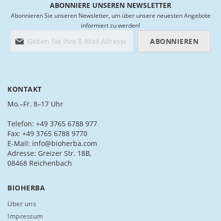
ABONNIERE UNSEREN NEWSLETTER
Abonnieren Sie unseren Newsletter, um über unsere neuesten Angebote
informiert zu werden!
M
ABONNIEREN
e
l
d
e
n
KONTAKT
S
i
Mo.–Fr. 8–17 Uhr
e
s
Telefon: +49 3765 6788 977
i
Fax: +49 3765 6788 9770
c
E-Mail: info@bioherba.com
h
Adresse: Greizer Str. 18B,
f
08468 Reichenbach
ü
r
BIOHERBA
u
n
Über uns
s
Impressum