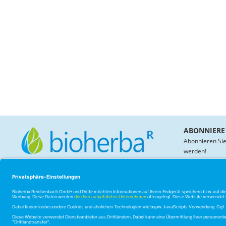
ABONNIERE
Abonnieren Sie
werden!
KONTAKT
BIOHERBA
Mo.–Fr. 8–17 Uhr
Über uns
Impressum
Telefon: +49 3765 6788 977
Zertifikate