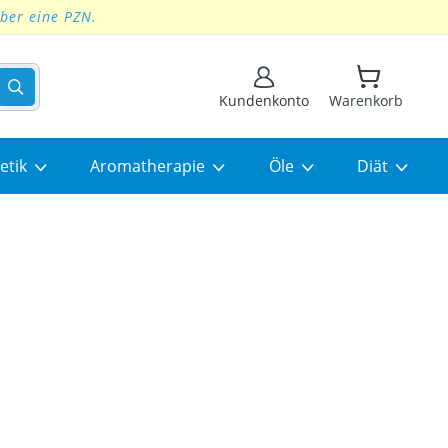
über eine PZN.
Suchen
Kundenkonto
Warenkorb
etik
Aromatherapie
Öle
Diät