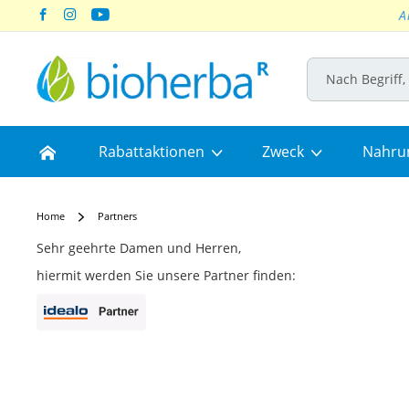
A
Skip
to
Content
Home
Rabattaktionen
Zweck
Nahru
Home
Partners
Sehr geehrte Damen und Herren,
hiermit werden Sie unsere Partner finden: