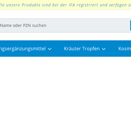
lle unsere Produkte sind bei der IFA registriert und verfügen 
ngsergänzungsmittel
Kräuter Tropfen
Kosm