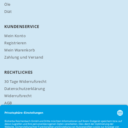
t
Öle
e
Diät
r
a
n
KUNDENSERVICE
:
Mein Konto
Registrieren
Mein Warenkorb
Zahlung und Versand
RECHTLICHES
30 Tage Widerrufsrecht
Datenschutzerklärung
Widerrufsrecht
AGB
Cookie-Einstellungen