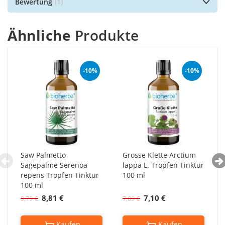
Bewertung
1
Ähnliche
Produkte
-10%
-10%
Saw Palmetto
Grosse Klette Arctium
Sägepalme Serenoa
lappa L. Tropfen Tinktur
repens Tropfen Tinktur
100 ml
100 ml
8,81 €
7,10 €
9,79 €
7,89 €
Kaufen
Kaufen