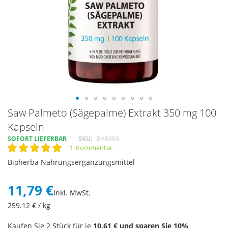
Skip
Saw Palmeto (Sägepalme) Extrakt 350 mg 100
to
Kapseln
the
SOFORT LIEFERBAR
SKU
BH9309
beginning
1
Kommentar
of
Rating:
100
100
% of
the
Bioherba Nahrungsergänzungsmittel
images
gallery
11,79 €
Inkl. MwSt.
259.12
€ / kg
Kaufen Sie 2 Stück für je
10,61 €
und sparen Sie
10
%