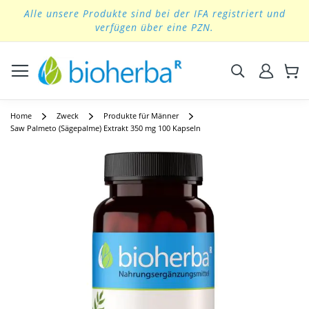
Alle unsere Produkte sind bei der IFA registriert und
Skip
verfügen über eine PZN.
to
Content
Suchen
Home
Zweck
Produkte für Männer
Saw Palmeto (Sägepalme) Extrakt 350 mg 100 Kapseln
Skip
to
the
end
of
the
images
gallery