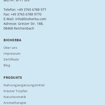
Mo.–Fr. 8–17 Uhr
e
s
Telefon: +49 3765 6788 977
i
Fax: +49 3765 6788 9770
c
E-Mail: info@bioherba.com
h
Adresse: Greizer Str. 18B,
f
08468 Reichenbach
ü
r
BIOHERBA
u
n
Über uns
s
Impressum
e
Zertifikate
r
Blog
e
n
N
PRODUKTE
e
w
Nahrungsergänzungsmittel
s
Kräuter Tropfen
l
Naturkosmetik
e
Aromatherapie
t