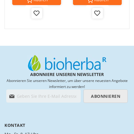
Add
Add
to
to
Wish
Wish
List
List
ABONNIERE UNSEREN NEWSLETTER
Abonnieren Sie unseren Newsletter, um über unsere neuesten Angebote
informiert zu werden!
M
ABONNIEREN
e
l
d
e
n
KONTAKT
S
i