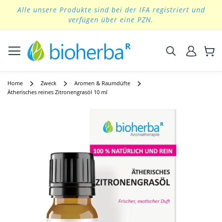
Alle unsere Produkte sind bei der IFA registriert und
Skip
verfügen über eine PZN.
to
Content
Suchen
Home
Zweck
Aromen & Raumdüfte
Ätherisches reines Zitronengrasöl 10 ml
Skip
to
the
end
of
the
images
gallery