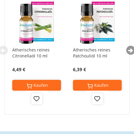
Ätherisches reines
Ätherisches reines
Citronellaöl 10 ml
Patchouliöl 10 ml
4,49 €
6,39 €
Kaufen
Kaufen
Add
Add
to
to
Wish
Wish
List
List