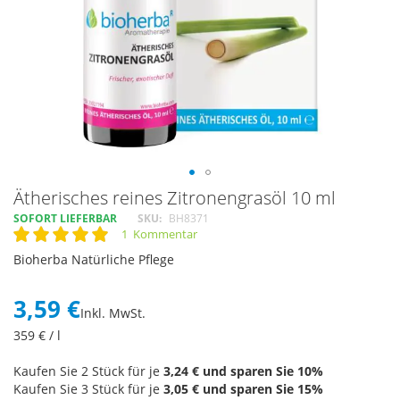
Skip
Ätherisches reines Zitronengrasöl 10 ml
to
SOFORT LIEFERBAR
SKU
BH8371
the
1
Kommentar
Rating:
beginning
100
100
% of
Bioherba Natürliche Pflege
of
the
images
3,59 €
Inkl. MwSt.
gallery
359
€ / l
Kaufen Sie 2 Stück für je
3,24 €
und sparen Sie
10
%
Kaufen Sie 3 Stück für je
3,05 €
und sparen Sie
15
%