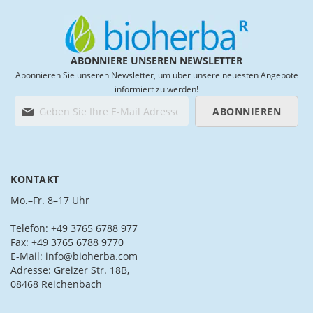
ABONNIERE UNSEREN NEWSLETTER
Abonnieren Sie unseren Newsletter, um über unsere neuesten Angebote
informiert zu werden!
M
ABONNIEREN
e
l
d
e
n
KONTAKT
S
i
Mo.–Fr. 8–17 Uhr
e
s
Telefon: +49 3765 6788 977
i
Fax: +49 3765 6788 9770
c
E-Mail: info@bioherba.com
h
Adresse: Greizer Str. 18B,
f
08468 Reichenbach
ü
r