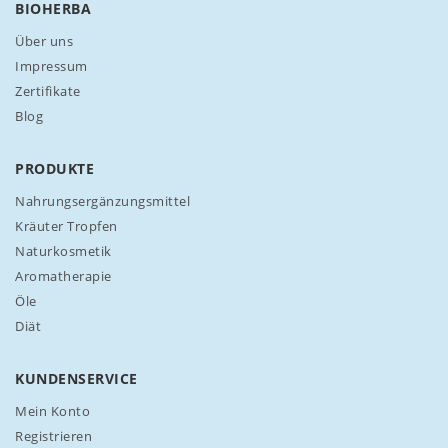
BIOHERBA
u
n
Über uns
s
Impressum
e
Zertifikate
r
Blog
e
n
N
PRODUKTE
e
w
Nahrungsergänzungsmittel
s
Kräuter Tropfen
l
Naturkosmetik
e
Aromatherapie
t
t
Öle
e
Diät
r
a
n
KUNDENSERVICE
:
Mein Konto
Registrieren