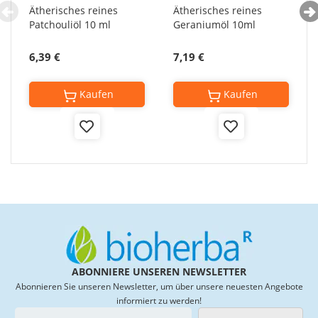
Ätherisches reines
Ätherisches reines
Patchouliöl 10 ml
Geraniumöl 10ml
6,39 €
7,19 €
Kaufen
Kaufen
Add
Add
to
to
Wish
Wish
List
List
ABONNIERE UNSEREN NEWSLETTER
Abonnieren Sie unseren Newsletter, um über unsere neuesten Angebote
informiert zu werden!
M