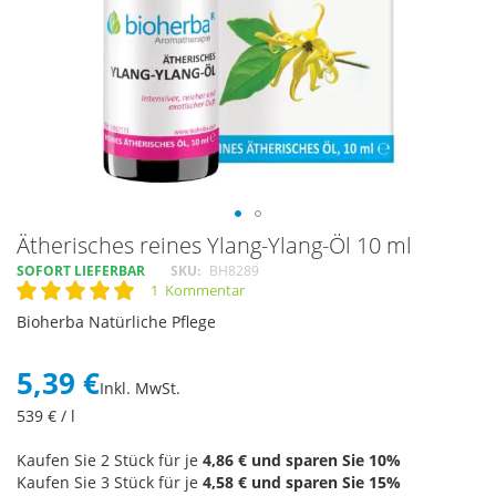
Skip
Ätherisches reines Ylang-Ylang-Öl 10 ml
to
SOFORT LIEFERBAR
SKU
BH8289
the
1
Kommentar
Rating:
beginning
100
100
% of
Bioherba Natürliche Pflege
of
the
images
5,39 €
Inkl. MwSt.
gallery
539
€ / l
Kaufen Sie 2 Stück für je
4,86 €
und sparen Sie
10
%
Kaufen Sie 3 Stück für je
4,58 €
und sparen Sie
15
%