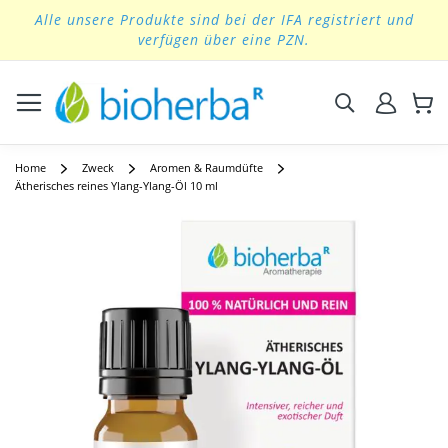
Alle unsere Produkte sind bei der IFA registriert und
Skip
verfügen über eine PZN.
to
Content
Suchen
Home
Zweck
Aromen & Raumdüfte
Ätherisches reines Ylang-Ylang-Öl 10 ml
Skip
to
the
end
of
the
images
gallery