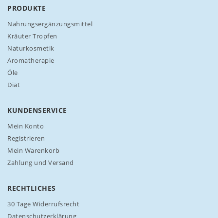
N
PRODUKTE
e
w
Nahrungsergänzungsmittel
s
Kräuter Tropfen
l
Naturkosmetik
e
Aromatherapie
t
t
Öle
e
Diät
r
a
n
KUNDENSERVICE
:
Mein Konto
Registrieren
Mein Warenkorb
Zahlung und Versand
RECHTLICHES
30 Tage Widerrufsrecht
Datenschutzerklärung