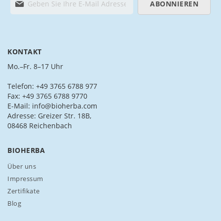
ABONNIEREN
e
l
d
e
n
KONTAKT
S
i
Mo.–Fr. 8–17 Uhr
e
s
Telefon: +49 3765 6788 977
i
Fax: +49 3765 6788 9770
c
E-Mail: info@bioherba.com
h
Adresse: Greizer Str. 18B,
f
08468 Reichenbach
ü
r
BIOHERBA
u
n
Über uns
s
Impressum
e
Zertifikate
r
Blog
e
n