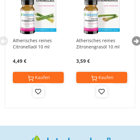
Ätherisches reines
Ätherisches reines
Citronellaöl 10 ml
Zitronengrasöl 10 ml
4,49 €
3,59 €
Kaufen
Kaufen
Add
Add
to
to
Wish
Wish
List
List