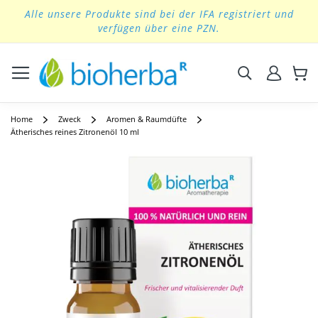
Alle unsere Produkte sind bei der IFA registriert und
Skip
verfügen über eine PZN.
to
Content
Suchen
Home
Zweck
Aromen & Raumdüfte
Ätherisches reines Zitronenöl 10 ml
Skip
to
the
end
of
the
images
gallery