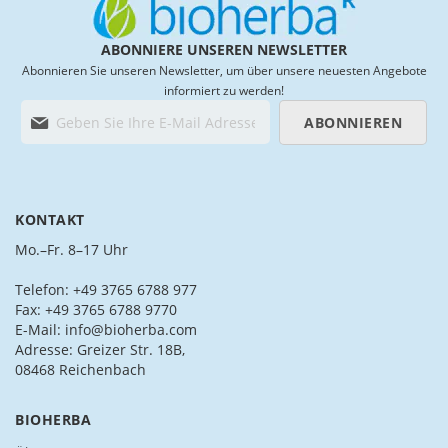
ABONNIERE UNSEREN NEWSLETTER
Abonnieren Sie unseren Newsletter, um über unsere neuesten Angebote
informiert zu werden!
M
ABONNIEREN
e
l
d
e
n
KONTAKT
S
i
Mo.–Fr. 8–17 Uhr
e
s
Telefon: +49 3765 6788 977
i
Fax: +49 3765 6788 9770
c
E-Mail: info@bioherba.com
h
Adresse: Greizer Str. 18B,
f
08468 Reichenbach
ü
r
BIOHERBA
u