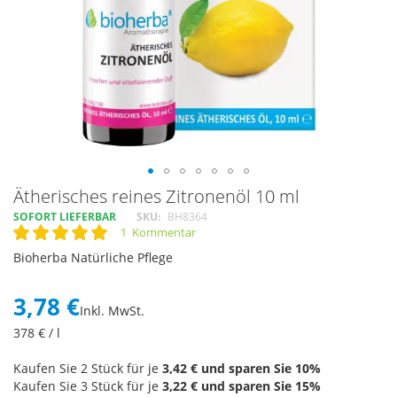
Skip
Ätherisches reines Zitronenöl 10 ml
to
SOFORT LIEFERBAR
SKU
BH8364
the
1
Kommentar
Rating:
beginning
100
100
% of
Bioherba Natürliche Pflege
of
the
images
3,78 €
Inkl. MwSt.
gallery
378
€ / l
Kaufen Sie 2 Stück für je
3,42 €
und sparen Sie
10
%
Kaufen Sie 3 Stück für je
3,22 €
und sparen Sie
15
%