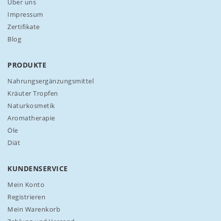
n
Über uns
s
Impressum
e
Zertifikate
r
Blog
e
n
N
PRODUKTE
e
w
Nahrungsergänzungsmittel
s
Kräuter Tropfen
l
Naturkosmetik
e
Aromatherapie
t
t
Öle
e
Diät
r
a
n
KUNDENSERVICE
:
Mein Konto
Registrieren
Mein Warenkorb