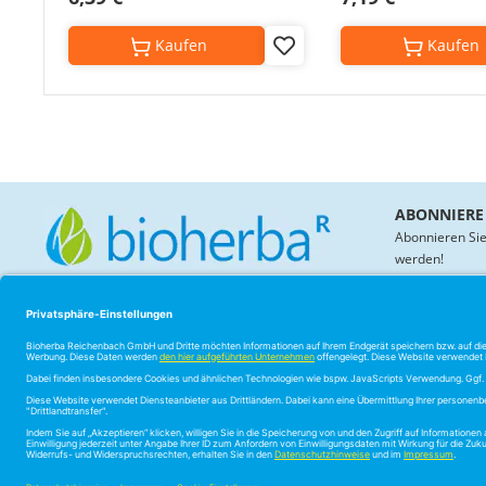
Kaufen
Kaufen
Add
to
Wish
List
ABONNIERE
Abonnieren Sie
werden!
KONTAKT
BIOHERBA
Mo.–Fr. 8–17 Uhr
Über uns
Impressum
Telefon: +49 3765 6788 977
Zertifikate
Fax: +49 3765 6788 9770
Blog
E-Mail: info@bioherba.com
Adresse: Greizer Str. 18B,