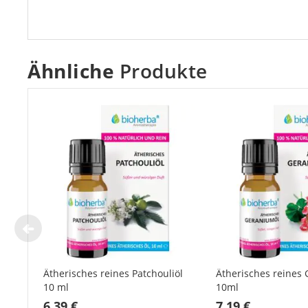
Ähnliche
Produkte
Ätherisches reines Patchouliöl
Ätherisches reines
10 ml
10ml
6,39 €
7,19 €