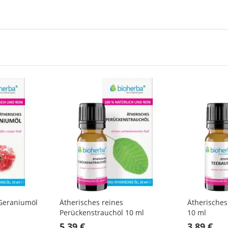
 Geraniumöl
Ätherisches reines
Ätherische
Perückenstrauchöl 10 ml
10 ml
5,39 €
3,89 €