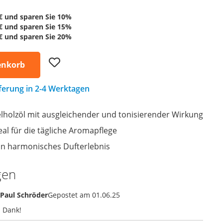
€
und sparen Sie
10
%
€
und sparen Sie
15
%
€
und sparen Sie
20
%
Add
enkorb
to
Wish
List
eferung in 2-4 Werktagen
lholzöl mit ausgleichender und tonisierender Wirkung
al für die tägliche Aromapflege
ein harmonisches Dufterlebnis
gen
Paul Schröder
Gepostet am
01.06.25
 Dank!