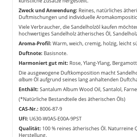
künstliche Zusätze hergestellt.
Zweck und Anwendung:
Reines, natürliches äther
Duftmischungen und individuelle Aromakompositi
Viele Verbraucher, die Sandelholzöl kaufen möchte
hochwertiges Sandelholz ätherisches Öl, Sandelholz
Aroma-Profil:
Warm, weich, cremig, holzig, leicht 
Duftnote:
Basisnote.
Harmoniert gut mit:
Rose, Ylang-Ylang, Bergamotte
Die ausgewogene Duftkomposition macht Sandelhol
album
Öl aufgrund seines lang anhaltenden Duftcha
Enthält:
Santalum Album Wood Oil, Santalol, Farne
(*Natürliche Bestandteile des ätherischen Öls)
CAS-Nr.:
8006-87-9
UFI:
U630-W0A5-E00A-9PST
Qualität:
100 % reines ätherisches Öl. Naturreine 
Herstellung.