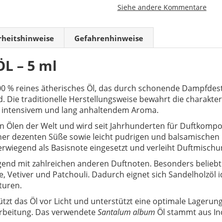
Siehe andere Kommentare
rheitshinweise
Gefahrenhinweise
L – 5 ml
100 % reines ätherisches Öl, das durch schonende Dampfdest
. Die traditionelle Herstellungsweise bewahrt die charakt
rs intensivem und lang anhaltendem Aroma.
hen Ölen der Welt und wird seit Jahrhunderten für Duftko
 einer dezenten Süße sowie leicht pudrigen und balsamisch
erwiegend als Basisnote eingesetzt und verleiht Duftmischu
end mit zahlreichen anderen Duftnoten. Besonders beliebt
, Vetiver und Patchouli. Dadurch eignet sich Sandelholzöl i
turen.
ützt das Öl vor Licht und unterstützt eine optimale Lagerung
arbeitung. Das verwendete
Santalum album
Öl stammt aus Ind