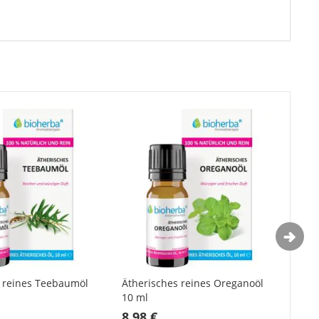
s reines Teebaumöl
Ätherisches reines Oreganoöl
Äth
10 ml
10 
8,98 €
5,6