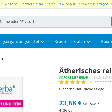
lle unsere Produkte sind bei der IFA registriert und verfügen 
ngsergänzungsmittel
Kräuter Tropfen
Kosm
 ml
Ätherisches re
SOFORT LIEFERBAR
SKU
BH18
1
Kommentar
Rating:
100
100
% of
Bioherba Natürliche Pflege
23,68 €
Inkl. MwSt.
4736
€ / l