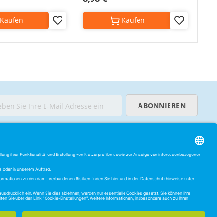
Kaufen
Kaufen
Add
Add
to
to
Wish
Wish
List
List
ABONNIEREN
ECHTLICHES
0 Tage Widerrufsrecht
atenschutzerklärung
iderrufsrecht
GB
ookie-Einstellungen