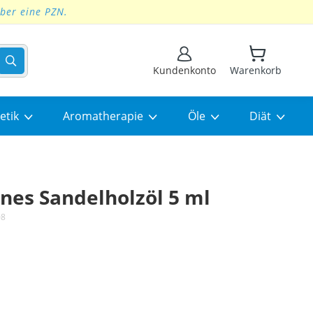
über eine PZN.
Suchen
Kundenkonto
Warenkorb
etik
Aromatherapie
Öle
Diät
ines Sandelholzöl 5 ml
08