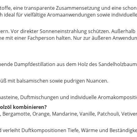
hstoffe, eine transparente Zusammensetzung und eine schon
ch ideal für vielfältige Aromaanwendungen sowie individuel
ern. Vor direkter Sonneneinstrahlung schützen. Außerhalb
e mit einer Fachperson halten. Nur zur äußeren Anwendu
honende Dampfdestillation aus dem Holz des Sandelholzbaum
t süß mit balsamischen sowie pudrigen Nuancen.
omasteine, Duftmischungen und individuelle Aromakomposit
holzöl kombinieren?
, Bergamotte, Orange, Mandarine, Vanille, Patchouli, Vetiv
 verleiht Duftkompositionen Tiefe, Wärme und Beständigke