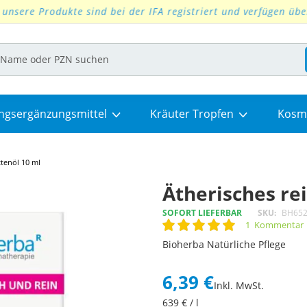
30 Tage Widerrufsrecht
ngsergänzungsmittel
Kräuter Tropfen
Kosm
ttenöl 10 ml
Ätherisches re
SOFORT LIEFERBAR
SKU
BH65
1
Kommentar
Rating:
100
100
% of
Bioherba Natürliche Pflege
6,39 €
Inkl. MwSt.
639
€ / l