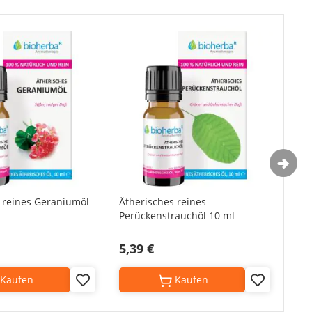
 reines Geraniumöl
Ätherisches reines
Äth
Perückenstrauchöl 10 ml
10 
5,39 €
3,8
Kaufen
Kaufen
Add
Add
to
to
Wish
Wish