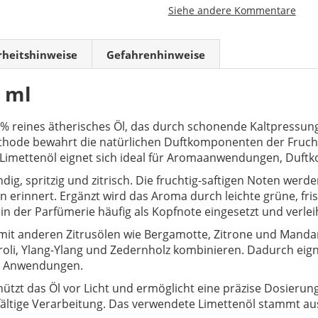
Siehe andere Kommentare
rheitshinweise
Gefahrenhinweise
0 ml
 % reines ätherisches Öl, das durch schonende Kaltpressung
hode bewahrt die natürlichen Duftkomponenten der Frucht
e Limettenöl eignet sich ideal für Aromaanwendungen, Duft
ndig, spritzig und zitrisch. Die fruchtig-saftigen Noten we
en erinnert. Ergänzt wird das Aroma durch leichte grüne, fr
 in der Parfümerie häufig als Kopfnote eingesetzt und verl
it anderen Zitrusölen wie Bergamotte, Zitrone und Mandari
roli, Ylang-Ylang und Zedernholz kombinieren. Dadurch eigne
ve Anwendungen.
hützt das Öl vor Licht und ermöglicht eine präzise Dosierun
fältige Verarbeitung. Das verwendete Limettenöl stammt au