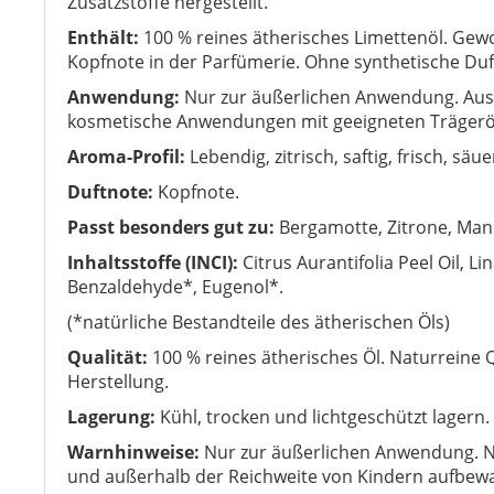
Zusatzstoffe hergestellt.
Enthält
:
100 % reines ätherisches Limettenöl. Ge
Kopfnote in der Parfümerie. Ohne synthetische Duf
Anwendung:
Nur zur äußerlichen Anwendung. Aus
kosmetische Anwendungen mit geeigneten Trägerö
Aroma-Profil:
Lebendig, zitrisch, saftig, frisch, säue
Duftnote:
Kopfnote.
Passt besonders gut zu:
Bergamotte, Zitrone, Manda
Inhaltsstoffe (INCI):
Citrus Aurantifolia Peel Oil, Li
Benzaldehyde*, Eugenol*.
(*natürliche Bestandteile des ätherischen Öls)
Qualität:
100 % reines ätherisches Öl. Naturreine 
Herstellung.
Lagerung:
Kühl, trocken und lichtgeschützt lagern
Warnhinweise:
Nur zur äußerlichen Anwendung. N
und außerhalb der Reichweite von Kindern aufbew