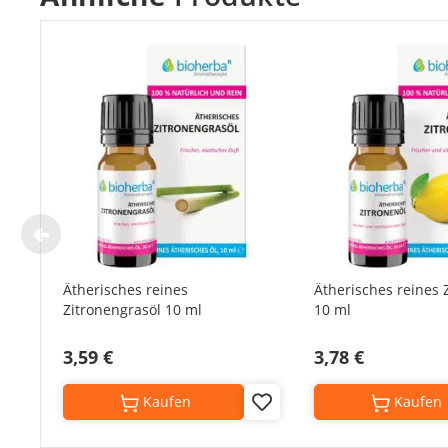
Ätherisches reines
Ätherisches reines 
Zitronengrasöl 10 ml
10 ml
3,59 €
3,78 €
Kaufen
Kaufen
Add
to
Wish