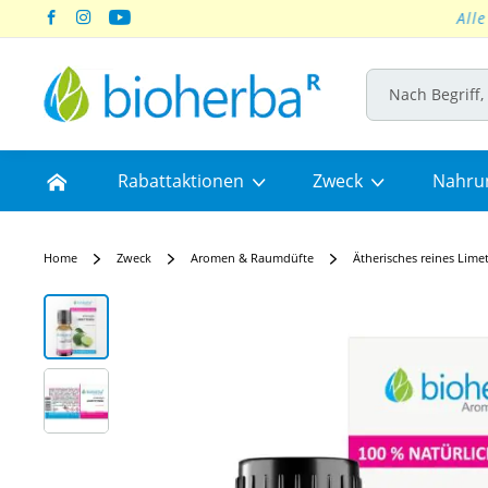
Skip
to
Content
Home
Rabattaktionen
Zweck
Nahru
Home
Zweck
Aromen & Raumdüfte
Ätherisches reines Lime
Skip
to
the
end
of
the
images
gallery