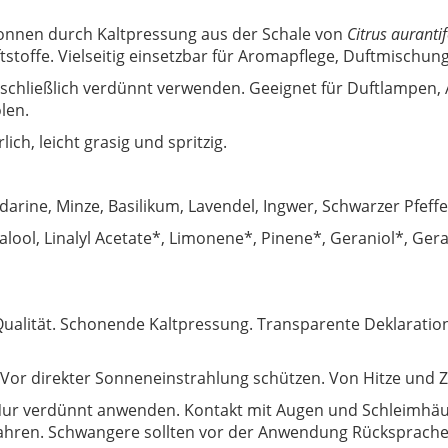
wonnen durch Kaltpressung aus der Schale von
Citrus aurantif
tstoffe. Vielseitig einsetzbar für Aromapflege, Duftmisch
schließlich verdünnt verwenden. Geeignet für Duftlampen
len.
rlich, leicht grasig und spritzig.
rine, Minze, Basilikum, Lavendel, Ingwer, Schwarzer Pfeffer
nalool, Linalyl Acetate*, Limonene*, Pinene*, Geraniol*, Geran
Qualität. Schonende Kaltpressung. Transparente Deklaration
. Vor direkter Sonneneinstrahlung schützen. Von Hitze und 
ur verdünnt anwenden. Kontakt mit Augen und Schleimhäut
ahren. Schwangere sollten vor der Anwendung Rücksprache 