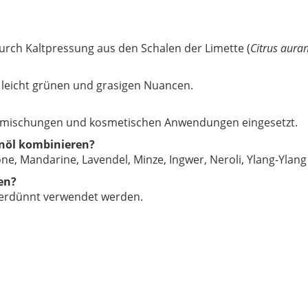
durch Kaltpressung aus den Schalen der Limette (
Citrus auran
mit leicht grünen und grasigen Nuancen.
uftmischungen und kosmetischen Anwendungen eingesetzt.
enöl kombinieren?
e, Mandarine, Lavendel, Minze, Ingwer, Neroli, Ylang-Ylang
en?
 verdünnt verwendet werden.