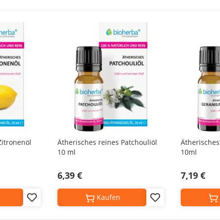
Zitronenöl
Ätherisches reines Patchouliöl
Ätherisches
10 ml
10ml
6,39 €
7,19 €
Kaufen
Add
Add
to
to
Wish
Wish