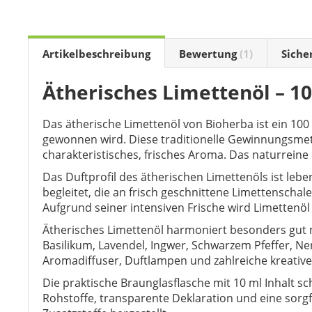
the
beginning
of
the
Artikelbeschreibung
Bewertung
1
Siche
images
gallery
Ätherisches Limettenöl – 1
Das ätherische Limettenöl von Bioherba ist ein 100
gewonnen wird. Diese traditionelle Gewinnungsmet
charakteristisches, frisches Aroma. Das naturrein
Das Duftprofil des ätherischen Limettenöls ist lebe
begleitet, die an frisch geschnittene Limettenschal
Aufgrund seiner intensiven Frische wird Limettenöl
Ätherisches Limettenöl harmoniert besonders gut m
Basilikum, Lavendel, Ingwer, Schwarzem Pfeffer, Ne
Aromadiffuser, Duftlampen und zahlreiche kreati
Die praktische Braunglasflasche mit 10 ml Inhalt sc
Rohstoffe, transparente Deklaration und eine sorg