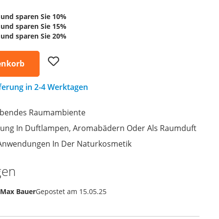
und sparen Sie
10
%
und sparen Sie
15
%
und sparen Sie
20
%
Add
enkorb
to
Wish
List
eferung in 2-4 Werktagen
elebendes Raumambiente
dung In Duftlampen, Aromabädern Oder Als Raumduft
 Anwendungen In Der Naturkosmetik
gen
Max Bauer
Gepostet am
15.05.25