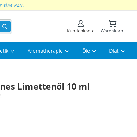
Suchen
Kundenkonto
Warenkorb
etik
Aromatherapie
Öle
Diät
ines Limettenöl 10 ml
20