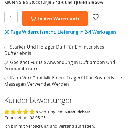
Kaufen Sie 5 Stück für je
5,12 €
und sparen Sie
20
%
Add
In den Warenkorb
to
Wish
List
30 Tage Widerrufsrecht, Lieferung in 2-4 Werktagen
Starker Und Holziger Duft Für Ein Intensives
Dufterlebnis
Geeignet Für Die Anwendung In Duftlampen Und
Aromadiffusern
Kann Verdünnt Mit Einem Trägeröl Für Kosmetische
Massagen Verwendet Werden
Kundenbewertungen
Bewertung von
Noah Richter
100%
Gepostet am
08.05.25
Ich bin mit Verpackung und Versand zufrieden.