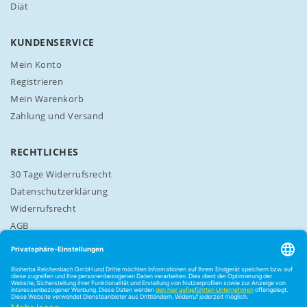
e
Diät
r
a
n
KUNDENSERVICE
:
Mein Konto
Registrieren
Mein Warenkorb
Zahlung und Versand
RECHTLICHES
30 Tage Widerrufsrecht
Datenschutzerklärung
Widerrufsrecht
AGB
Cookie-Einstellungen