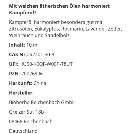
Mit welchen ätherischen Ölen harmoniert
Kampferöl?
Kampferöl harmoniert besonders gut mit
Zitrusölen, Eukalyptus, Rosmarin, Lavendel, Zeder,
Weihrauch und Sandelholz.
Inhalt:
10 ml
CAS-Nr.:
92201-50-8
UFI:
HU50-K0QF-W00P-T8UT
PZN:
20026906
Herkunft:
China
Hersteller:
Bioherba Reichenbach GmbH
Greizer Str. 18b
08468 Reichenbach
Deutschland