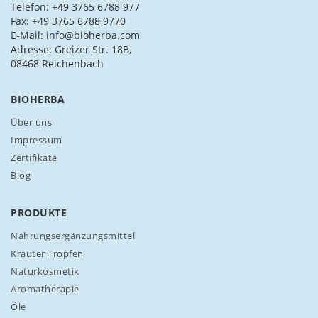
s
Telefon: +49 3765 6788 977
i
Fax: +49 3765 6788 9770
c
E-Mail: info@bioherba.com
h
Adresse: Greizer Str. 18B,
f
08468 Reichenbach
ü
r
BIOHERBA
u
n
Über uns
s
Impressum
e
Zertifikate
r
Blog
e
n
N
PRODUKTE
e
w
Nahrungsergänzungsmittel
s
Kräuter Tropfen
l
Naturkosmetik
e
Aromatherapie
t
t
Öle