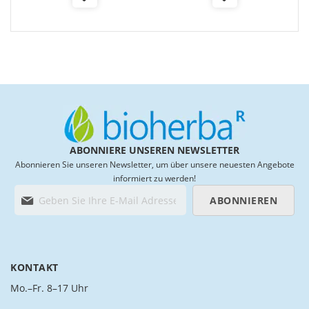
Add
Add
to
to
Wish
Wish
List
List
ABONNIERE UNSEREN NEWSLETTER
Abonnieren Sie unseren Newsletter, um über unsere neuesten Angebote
informiert zu werden!
M
ABONNIEREN
e
l
d
e
n
KONTAKT
S
i
Mo.–Fr. 8–17 Uhr
e