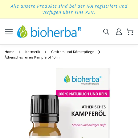
Alle unsere Produkte sind bei der IFA registriert und
Skip
verfügen über eine PZN.
to
Content
Suchen
Home
Kosmetik
Gesichts-und Körperpflege
Ätherisches reines Kampferöl 10 ml
Skip
to
the
end
of
the
images
gallery