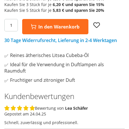
Kaufen Sie 3 Stück für je
6,20 €
und sparen Sie
15
%
Kaufen Sie 5 Stück für je
5,83 €
und sparen Sie
20
%
Add
In den Warenkorb
to
Wish
List
30 Tage Widerrufsrecht, Lieferung in 2-4 Werktagen
Reines ätherisches Litsea Cubeba-Öl
Ideal für die Verwendung in Duftlampen als
Raumduft
Fruchtiger und zitroniger Duft
Kundenbewertungen
Bewertung von
Lea Schäfer
100%
Gepostet am
24.04.25
Schnell, zuverlässig und professionell.