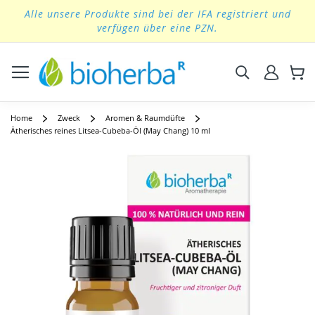
Alle unsere Produkte sind bei der IFA registriert und
Skip
verfügen über eine PZN.
to
Content
Suchen
Home
Zweck
Aromen & Raumdüfte
Ätherisches reines Litsea-Cubeba-Öl (May Chang) 10 ml
Skip
to
the
end
of
the
images
gallery