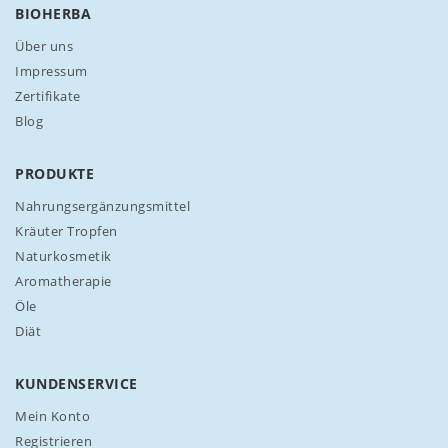
r
BIOHERBA
u
n
Über uns
s
Impressum
e
Zertifikate
r
Blog
e
n
N
PRODUKTE
e
w
Nahrungsergänzungsmittel
s
Kräuter Tropfen
l
Naturkosmetik
e
Aromatherapie
t
t
Öle
e
Diät
r
a
n
KUNDENSERVICE
:
Mein Konto
Registrieren