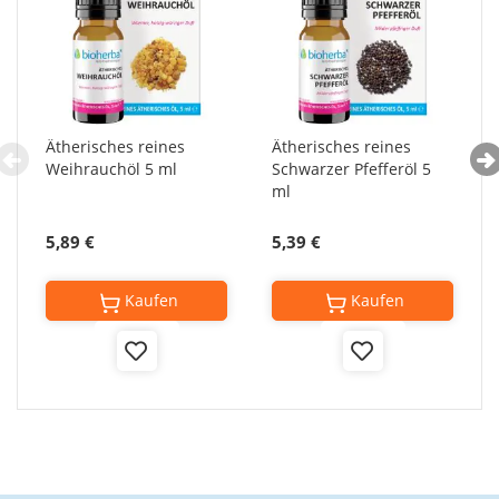
Ätherisches reines
Ätherisches reines
Weihrauchöl 5 ml
Schwarzer Pfefferöl 5
ml
5,89 €
5,39 €
Kaufen
Kaufen
Add
Add
to
to
Wish
Wish
List
List