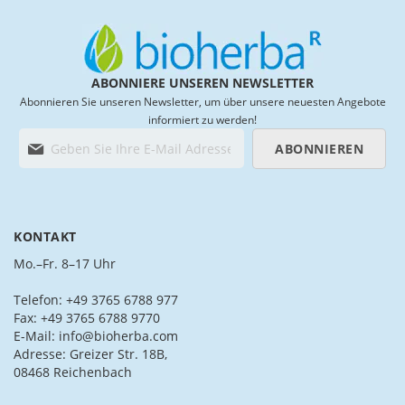
ABONNIERE UNSEREN NEWSLETTER
Abonnieren Sie unseren Newsletter, um über unsere neuesten Angebote
informiert zu werden!
M
ABONNIEREN
e
l
d
e
n
KONTAKT
S
i
Mo.–Fr. 8–17 Uhr
e
s
Telefon: +49 3765 6788 977
i
Fax: +49 3765 6788 9770
c
E-Mail: info@bioherba.com
h
Adresse: Greizer Str. 18B,
f
08468 Reichenbach
ü