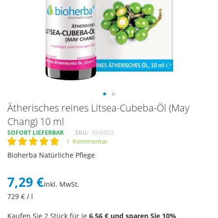
Skip
Ätherisches reines Litsea-Cubeba-Öl (May
to
Chang) 10 ml
the
SOFORT LIEFERBAR
SKU
BH6803
beginning
1
Kommentar
of
Rating:
100
100
% of
the
Bioherba Natürliche Pflege
images
gallery
7,29 €
Inkl. MwSt.
729
€ / l
Kaufen Sie 2 Stück für je
6,56 €
und sparen Sie
10
%