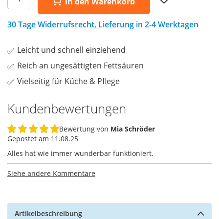
In den Warenkorb
to
Wish
List
30 Tage Widerrufsrecht, Lieferung in 2-4 Werktagen
Leicht und schnell einziehend
Reich an ungesättigten Fettsäuren
Vielseitig für Küche & Pflege
Kundenbewertungen
Bewertung von
Mia Schröder
100%
Gepostet am
11.08.25
Alles hat wie immer wunderbar funktioniert.
Siehe andere Kommentare
Artikelbeschreibung