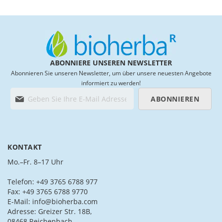
ABONNIERE UNSEREN NEWSLETTER
Abonnieren Sie unseren Newsletter, um über unsere neuesten Angebote
informiert zu werden!
M
ABONNIEREN
e
l
d
e
n
KONTAKT
S
i
Mo.–Fr. 8–17 Uhr
e
s
Telefon: +49 3765 6788 977
i
Fax: +49 3765 6788 9770
c
E-Mail: info@bioherba.com
h
Adresse: Greizer Str. 18B,
f
08468 Reichenbach