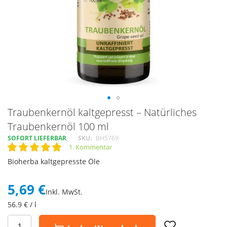
Skip
Traubenkernöl kaltgepresst – Natürliches
to
Traubenkernöl 100 ml
the
SOFORT LIEFERBAR
SKU
BH5769
beginning
1
Kommentar
of
Rating:
100
100
% of
the
Bioherba kaltgepresste Öle
images
gallery
5,69 €
Inkl. MwSt.
56.9
€ / l
Add