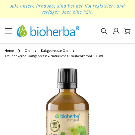
Alle unsere Produkte sind bei der IFA registriert und
Skip
verfügen über eine PZN.
to
Content
Suchen
Home
Öle
Kaltgepresste Öle
Traubenkernöl kaltgepresst – Natürliches Traubenkernöl 100 ml
Skip
to
the
end
of
the
images
gallery