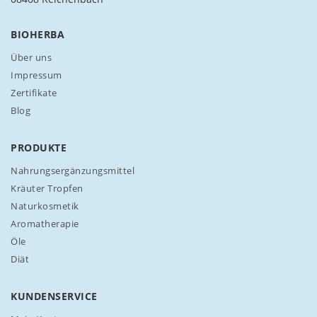
ü
r
BIOHERBA
u
n
Über uns
s
Impressum
e
Zertifikate
r
Blog
e
n
N
PRODUKTE
e
w
Nahrungsergänzungsmittel
s
Kräuter Tropfen
l
Naturkosmetik
e
Aromatherapie
t
t
Öle
e
Diät
r
a
n
KUNDENSERVICE
: