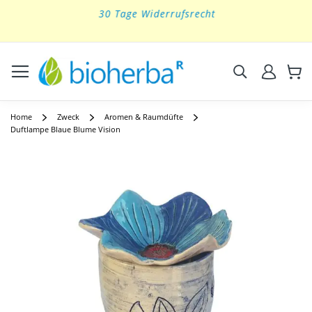
30 Tage Widerrufsrecht
Skip
to
Content
Suchen
Home
Zweck
Aromen & Raumdüfte
Duftlampe Blaue Blume Vision
Skip
to
the
end
of
the
images
gallery