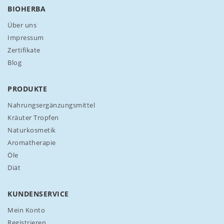
s
BIOHERBA
e
r
Über uns
e
Impressum
n
Zertifikate
N
Blog
e
w
s
PRODUKTE
l
e
Nahrungsergänzungsmittel
t
Kräuter Tropfen
t
Naturkosmetik
e
Aromatherapie
r
a
Öle
n
Diät
:
KUNDENSERVICE
Mein Konto
Registrieren