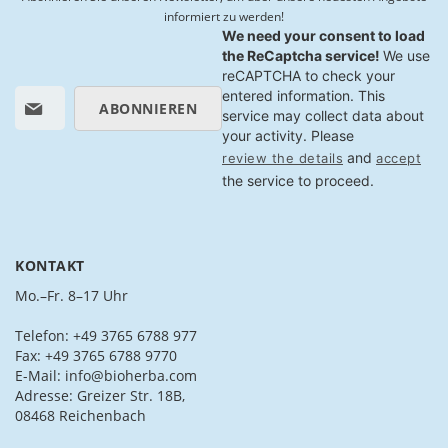
informiert zu werden!
We need your consent to load
the ReCaptcha service!
We use
reCAPTCHA to check your
M
entered information. This
ABONNIEREN
e
service may collect data about
l
your activity. Please
d
and
review the details
accept
e
the service to proceed.
n
S
i
e
KONTAKT
s
i
Mo.–Fr. 8–17 Uhr
c
h
Telefon: +49 3765 6788 977
f
Fax: +49 3765 6788 9770
ü
E-Mail: info@bioherba.com
r
Adresse: Greizer Str. 18B,
u
08468 Reichenbach
n