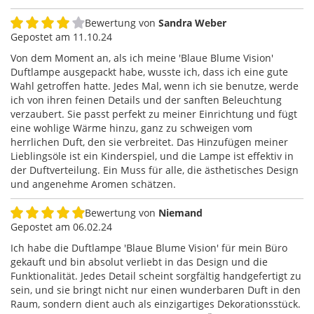
Bewertung von
Sandra Weber
80%
Gepostet am
11.10.24
Von dem Moment an, als ich meine 'Blaue Blume Vision'
Duftlampe ausgepackt habe, wusste ich, dass ich eine gute
Wahl getroffen hatte. Jedes Mal, wenn ich sie benutze, werde
ich von ihren feinen Details und der sanften Beleuchtung
verzaubert. Sie passt perfekt zu meiner Einrichtung und fügt
eine wohlige Wärme hinzu, ganz zu schweigen vom
herrlichen Duft, den sie verbreitet. Das Hinzufügen meiner
Lieblingsöle ist ein Kinderspiel, und die Lampe ist effektiv in
der Duftverteilung. Ein Muss für alle, die ästhetisches Design
und angenehme Aromen schätzen.
Bewertung von
Niemand
100%
Gepostet am
06.02.24
Ich habe die Duftlampe 'Blaue Blume Vision' für mein Büro
gekauft und bin absolut verliebt in das Design und die
Funktionalität. Jedes Detail scheint sorgfältig handgefertigt zu
sein, und sie bringt nicht nur einen wunderbaren Duft in den
Raum, sondern dient auch als einzigartiges Dekorationsstück.