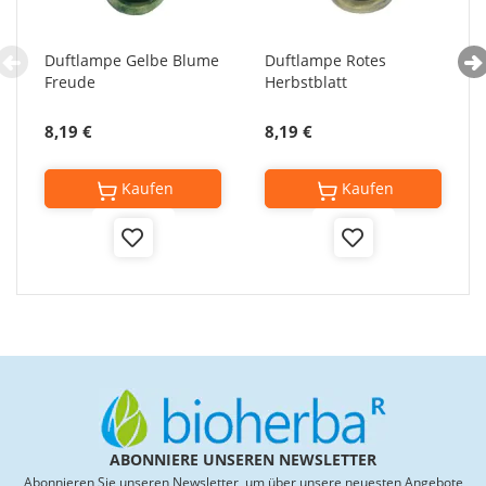
Duftlampe Gelbe Blume
Duftlampe Rotes
Freude
Herbstblatt
8,19 €
8,19 €
Kaufen
Kaufen
Add
Add
to
to
Wish
Wish
List
List
ABONNIERE UNSEREN NEWSLETTER
Abonnieren Sie unseren Newsletter, um über unsere neuesten Angebote