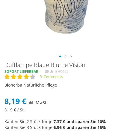
Skip
Duftlampe Blaue Blume Vision
to
SOFORT LIEFERBAR
SKU
BH9965
the
3
Comments
Rating:
beginning
87
100
% of
Bioherba Natürliche Pflege
of
the
images
8,19 €
Inkl. MwSt.
gallery
8.19
€ / St.
Kaufen Sie 2 Stück für je
7,37 €
und sparen Sie
10
%
Kaufen Sie 3 Stück für je
6,96 €
und sparen Sie
15
%