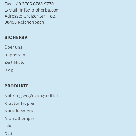
i
Fax: +49 3765 6788 9770
c
E-Mail: info@bioherba.com
h
Adresse: Greizer Str. 18B,
f
08468 Reichenbach
ü
r
BIOHERBA
u
n
Über uns
s
Impressum
e
Zertifikate
r
Blog
e
n
N
PRODUKTE
e
w
Nahrungsergänzungsmittel
s
Kräuter Tropfen
l
Naturkosmetik
e
Aromatherapie
t
t
Öle
e
Diät