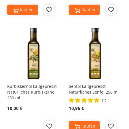
Kaufen
Kaufen
Add
Add
to
to
Wish
Wish
List
List
Kürbiskernöl kaltgepresst –
Senföl kaltgepresst –
Natürliches Kürbiskernöl
Natürliches Senföl 250 ml
250 ml
Rating:
(1)
100%
10,00 €
10,96 €
Kaufen
Add
Add