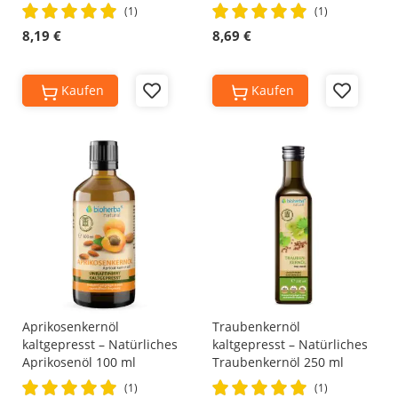
Rating:
Rating:
(1)
(1)
100%
100%
8,19 €
8,69 €
Kaufen
Kaufen
Add
Add
to
to
Wish
Wish
List
List
Aprikosenkernöl
Traubenkernöl
kaltgepresst – Natürliches
kaltgepresst – Natürliches
Aprikosenöl 100 ml
Traubenkernöl 250 ml
Rating:
Rating:
(1)
(1)