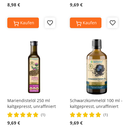
100%
100%
8,98 €
9,69 €
Kaufen
Kaufen
Add
Add
to
to
Wish
Wish
List
List
Mariendistelöl 250 ml
Schwarzkümmelöl 100 ml -
kaltgepresst, unraffiniert
kaltgepresst, unraffiniert
Rating:
Rating:
(1)
(1)
100%
100%
9,69 €
9,69 €