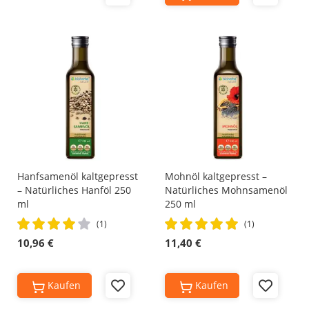
to
to
Wish
Wish
List
List
Hanfsamenöl kaltgepresst
Mohnöl kaltgepresst –
– Natürliches Hanföl 250
Natürliches Mohnsamenöl
ml
250 ml
Rating:
Rating:
(1)
(1)
80%
100%
10,96 €
11,40 €
Kaufen
Kaufen
Add
Add
to
to