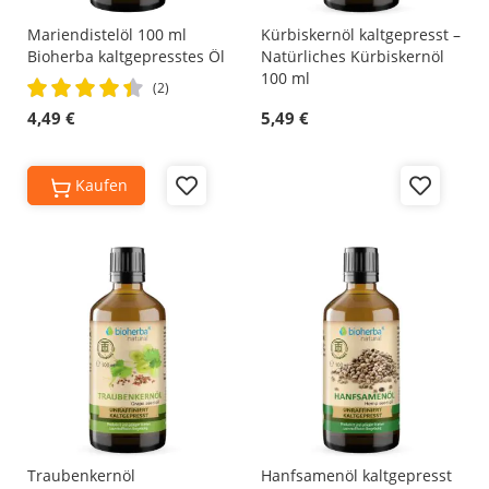
Mariendistelöl 100 ml
Kürbiskernöl kaltgepresst –
Bioherba kaltgepresstes Öl
Natürliches Kürbiskernöl
100 ml
Rating:
(2)
90%
4,49 €
5,49 €
Kaufen
Add
Add
to
to
Wish
Wish
List
List
Traubenkernöl
Hanfsamenöl kaltgepresst