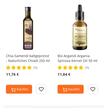
Wish
Wish
List
List
Chia-Samenöl kaltgepresst
Bio Arganöl Argania
- Natürliches Chiaöl 250 ml
Spinosa Kernel Oil 50 ml
Rating:
Rating:
(1)
(1)
100%
100%
11,76 €
11,84 €
Kaufen
Kaufen
Add
Add
to
to
Wish
Wish
List
List