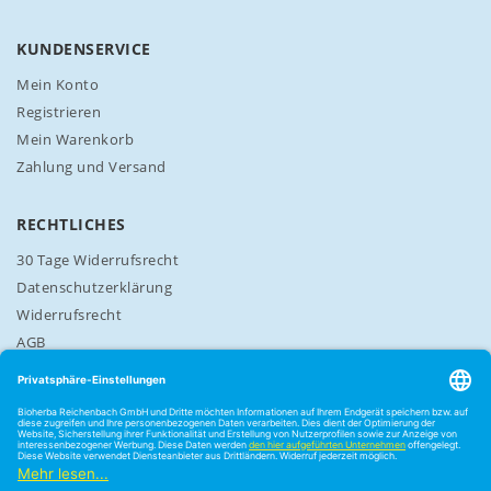
r
a
n
KUNDENSERVICE
:
Mein Konto
Registrieren
Mein Warenkorb
Zahlung und Versand
RECHTLICHES
30 Tage Widerrufsrecht
Datenschutzerklärung
Widerrufsrecht
AGB
Cookie-Einstellungen