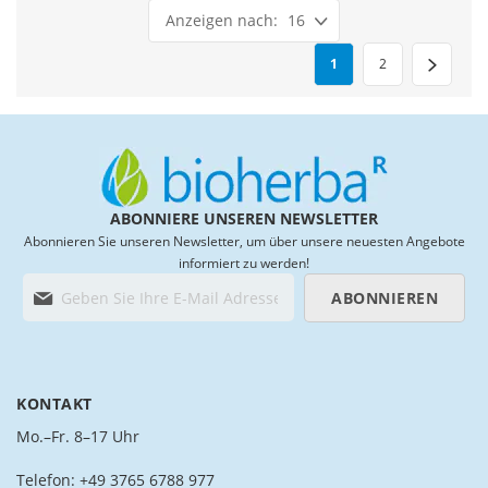
16
Page
You're currently reading
Page
1
2
ABONNIERE UNSEREN NEWSLETTER
Abonnieren Sie unseren Newsletter, um über unsere neuesten Angebote
informiert zu werden!
M
ABONNIEREN
e
l
d
e
n
KONTAKT
S
i
Mo.–Fr. 8–17 Uhr
e
s
Telefon: +49 3765 6788 977