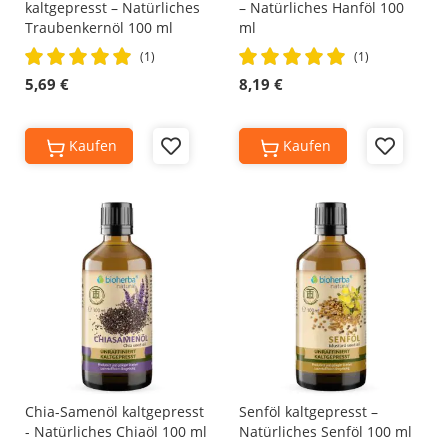
kaltgepresst – Natürliches
– Natürliches Hanföl 100
Traubenkernöl 100 ml
ml
Rating:
Rating:
(1)
(1)
100%
100%
5,69 €
8,19 €
Kaufen
Kaufen
Add
Add
to
to
Wish
Wish
List
List
Chia-Samenöl kaltgepresst
Senföl kaltgepresst –
- Natürliches Chiaöl 100 ml
Natürliches Senföl 100 ml