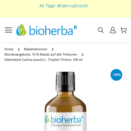
Kostenloser Versand innerhalb Deutschlands ab 39 €
Skip
to
Content
Suchen
Home
Rabattaktionen
Monatsangebote: 10 % Rabatt auf alle Tinkturen
Silberdistel Carlina acaulis L. Tropfen Tinktur 100 ml
Skip
to
-10%
the
end
of
the
images
gallery