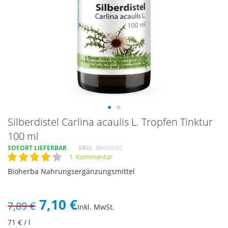
Skip
Silberdistel Carlina acaulis L. Tropfen Tinktur
to
100 ml
the
SOFORT LIEFERBAR
SKU
BH00092
beginning
1
Kommentar
of
Rating:
80
100
% of
the
Bioherba Nahrungsergänzungsmittel
images
gallery
7,10 €
7,89 €
Inkl. MwSt.
71
€ / l