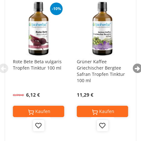
-10%
Rote Bete Beta vulgaris
Grüner Kaffee
Tropfen Tinktur 100 ml
Griechischer Bergtee
Safran Tropfen Tinktur
100 ml
6,12 €
11,29 €
6,79 €
Kaufen
Kaufen
Add
Add
to
to
Wish
Wish