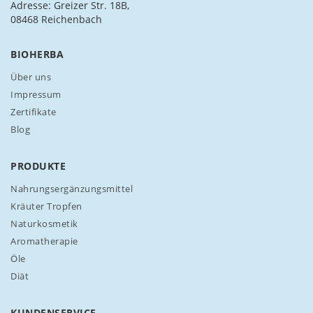
h
Adresse: Greizer Str. 18B,
f
08468 Reichenbach
ü
r
BIOHERBA
u
n
Über uns
s
Impressum
e
Zertifikate
r
Blog
e
n
N
PRODUKTE
e
w
Nahrungsergänzungsmittel
s
Kräuter Tropfen
l
Naturkosmetik
e
Aromatherapie
t
t
Öle
e
Diät
r
a
n
KUNDENSERVICE