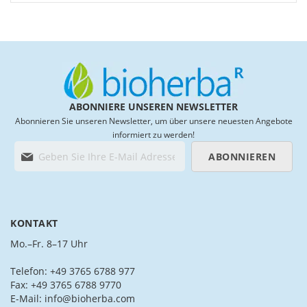
List
List
ABONNIERE UNSEREN NEWSLETTER
Abonnieren Sie unseren Newsletter, um über unsere neuesten Angebote
informiert zu werden!
M
ABONNIEREN
e
l
d
e
n
KONTAKT
S
i
Mo.–Fr. 8–17 Uhr
e
s
Telefon: +49 3765 6788 977
i
Fax: +49 3765 6788 9770
c
E-Mail: info@bioherba.com