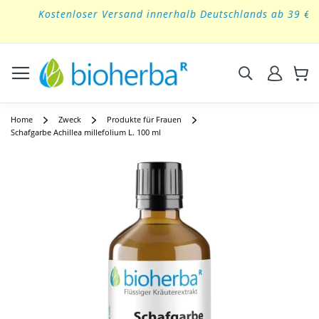
Kostenloser Versand innerhalb Deutschlands ab 39 €
Skip
to
Content
Suchen
Home
Zweck
Produkte für Frauen
Schafgarbe Achillea millefolium L. 100 ml
Skip
to
the
end
of
the
images
gallery