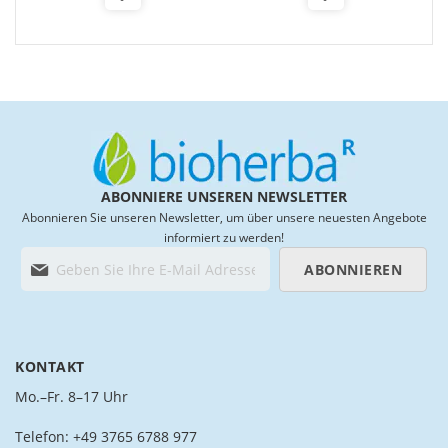
Add
Add
to
to
Wish
Wish
List
List
ABONNIERE UNSEREN NEWSLETTER
Abonnieren Sie unseren Newsletter, um über unsere neuesten Angebote
informiert zu werden!
M
ABONNIEREN
e
l
d
e
n
KONTAKT
S
i
Mo.–Fr. 8–17 Uhr
e
s
Telefon: +49 3765 6788 977