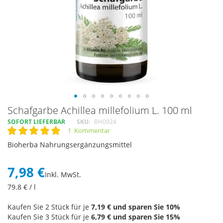
Skip
Schafgarbe Achillea millefolium L. 100 ml
to
SOFORT LIEFERBAR
SKU
BH0924
the
1
Kommentar
Rating:
beginning
100
100
% of
Bioherba Nahrungsergänzungsmittel
of
the
images
7,98 €
Inkl. MwSt.
gallery
79.8
€ / l
Kaufen Sie 2 Stück für je
7,19 €
und sparen Sie
10
%
Kaufen Sie 3 Stück für je
6,79 €
und sparen Sie
15
%