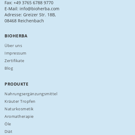
i
Fax: +49 3765 6788 9770
c
E-Mail: info@bioherba.com
h
Adresse: Greizer Str. 18B,
f
08468 Reichenbach
ü
r
BIOHERBA
u
n
Über uns
s
Impressum
e
Zertifikate
r
Blog
e
n
N
PRODUKTE
e
w
Nahrungsergänzungsmittel
s
Kräuter Tropfen
l
Naturkosmetik
e
Aromatherapie
t
t
Öle
e
Diät
r