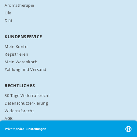
Aromatherapie
t
t
Öle
e
Diät
r
a
n
KUNDENSERVICE
:
Mein Konto
Registrieren
Mein Warenkorb
Zahlung und Versand
RECHTLICHES
30 Tage Widerrufsrecht
Datenschutzerklärung
Widerrufsrecht
AGB
Cookie-Einstellungen