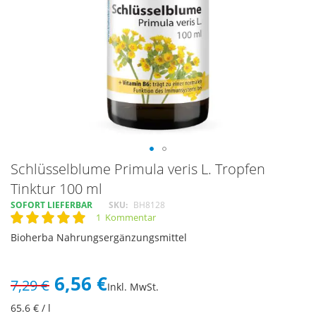
Skip
Schlüsselblume Primula veris L. Tropfen
to
Tinktur 100 ml
the
SOFORT LIEFERBAR
SKU
BH8128
beginning
1
Kommentar
of
Rating:
100
100
% of
the
Bioherba Nahrungsergänzungsmittel
images
gallery
6,56 €
7,29 €
Inkl. MwSt.
65.6
€ / l