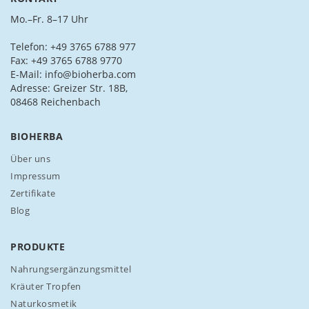
S
i
Mo.–Fr. 8–17 Uhr
e
s
Telefon: +49 3765 6788 977
i
Fax: +49 3765 6788 9770
c
E-Mail: info@bioherba.com
h
Adresse: Greizer Str. 18B,
f
08468 Reichenbach
ü
r
BIOHERBA
u
n
Über uns
s
Impressum
e
Zertifikate
r
Blog
e
n
N
PRODUKTE
e
w
Nahrungsergänzungsmittel
s
Kräuter Tropfen
l
Naturkosmetik
e