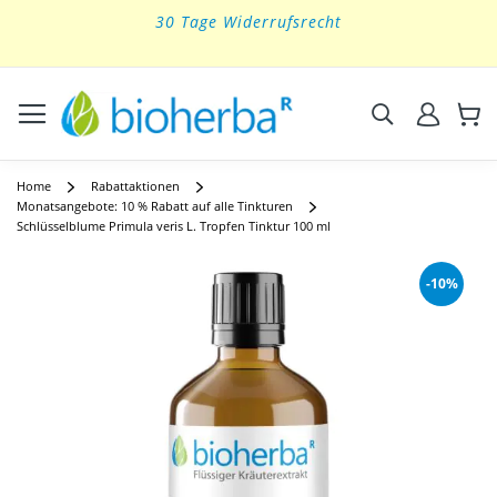
Kostenloser Versand innerhalb Deutschlands ab 39 €
Skip
to
Content
Suchen
Home
Rabattaktionen
Monatsangebote: 10 % Rabatt auf alle Tinkturen
Schlüsselblume Primula veris L. Tropfen Tinktur 100 ml
Skip
to
-10%
the
end
of
the
images
gallery