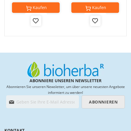
Kaufen
Kaufen
Add
Add
to
to
Wish
Wish
List
List
ABONNIERE UNSEREN NEWSLETTER
Abonnieren Sie unseren Newsletter, um über unsere neuesten Angebote
informiert zu werden!
M
ABONNIEREN
e
l
d
e
n
KONTAKT