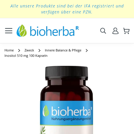
Alle unsere Produkte sind bei der IFA registriert und
Skip
verfügen über eine PZN.
to
Content
Suchen
Home
Zweck
Innere Balance & Pflege
Inositol 510 mg 100 Kapseln
Skip
to
the
end
of
the
images
gallery