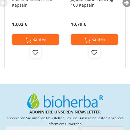
Kapseln
100 Kapseln
13,02 €
10,79 €
Kaufen
Kaufen
Add
Add
to
to
Wish
Wish
List
List
ABONNIERE UNSEREN NEWSLETTER
Abonnieren Sie unseren Newsletter, um über unsere neuesten Angebote
informiert zu werden!
M