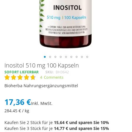
Skip
Inositol 510 mg 100 Kapseln
to
SOFORT LIEFERBAR
SKU
BH3642
the
4
Comments
Rating:
beginning
95
100
% of
Bioherba Nahrungsergänzungsmittel
of
the
images
17,36 €
Inkl. MwSt.
gallery
284.45
€ / kg
Kaufen Sie 2 Stück für je
15,64 €
und sparen Sie
10
%
Kaufen Sie 3 Stück für je
14,77 €
und sparen Sie
15
%