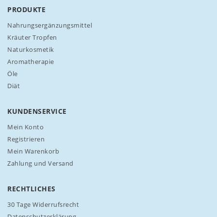
N
PRODUKTE
e
w
Nahrungsergänzungsmittel
s
Kräuter Tropfen
l
Naturkosmetik
e
Aromatherapie
t
t
Öle
e
Diät
r
a
n
KUNDENSERVICE
:
Mein Konto
Registrieren
Mein Warenkorb
Zahlung und Versand
RECHTLICHES
30 Tage Widerrufsrecht
Datenschutzerklärung