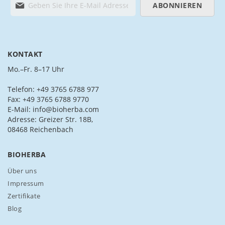
ABONNIEREN
e
l
d
e
n
KONTAKT
S
i
Mo.–Fr. 8–17 Uhr
e
s
Telefon: +49 3765 6788 977
i
Fax: +49 3765 6788 9770
c
E-Mail: info@bioherba.com
h
Adresse: Greizer Str. 18B,
f
08468 Reichenbach
ü
r
BIOHERBA
u
n
Über uns
s
Impressum
e
Zertifikate
r
Blog
e
n