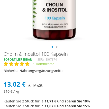
Skip
Cholin & Inositol 100 Kapseln
to
SOFORT LIEFERBAR
SKU
BH7374
the
1
Kommentar
Rating:
beginning
100
100
% of
Bioherba Nahrungsergänzungsmittel
of
the
images
13,02 €
Inkl. MwSt.
gallery
310
€ / kg
Kaufen Sie 2 Stück für je
11,71 €
und sparen Sie
10
%
Kaufen Sie 3 Stück für je
11,07 €
und sparen Sie
15
%