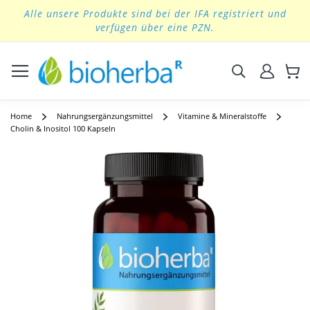
Alle unsere Produkte sind bei der IFA registriert und
Skip
verfügen über eine PZN.
to
Content
Suchen
Home
Nahrungsergänzungsmittel
Vitamine & Mineralstoffe
Cholin & Inositol 100 Kapseln
Skip
to
the
end
of
the
images
gallery