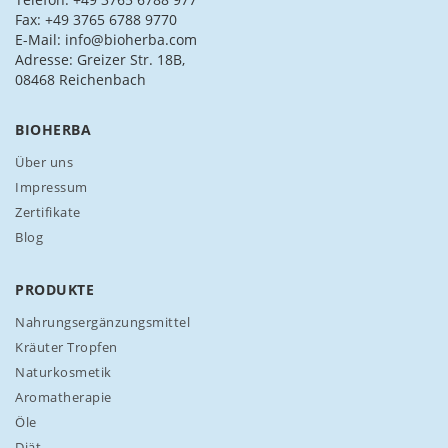
i
Fax: +49 3765 6788 9770
c
E-Mail: info@bioherba.com
h
Adresse: Greizer Str. 18B,
f
08468 Reichenbach
ü
r
BIOHERBA
u
n
Über uns
s
Impressum
e
Zertifikate
r
Blog
e
n
N
PRODUKTE
e
w
Nahrungsergänzungsmittel
s
Kräuter Tropfen
l
Naturkosmetik
e
Aromatherapie
t
t
Öle
e
Diät