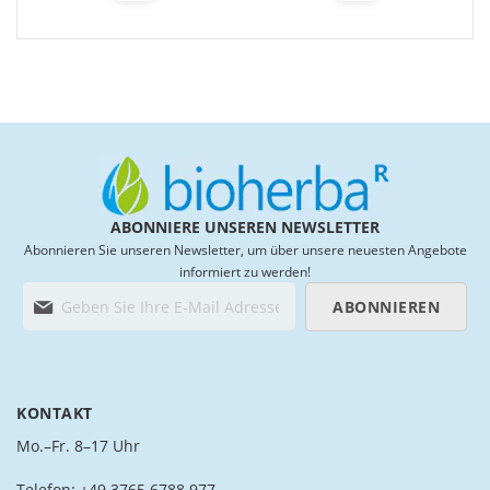
to
to
Wish
Wish
List
List
ABONNIERE UNSEREN NEWSLETTER
Abonnieren Sie unseren Newsletter, um über unsere neuesten Angebote
informiert zu werden!
M
ABONNIEREN
e
l
d
e
n
KONTAKT
S
i
Mo.–Fr. 8–17 Uhr
e
s
Telefon: +49 3765 6788 977