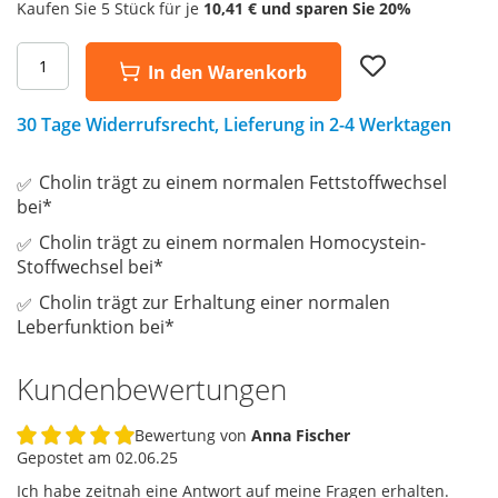
Kaufen Sie 5 Stück für je
10,41 €
und sparen Sie
20
%
Add
In den Warenkorb
to
Wish
List
30 Tage Widerrufsrecht, Lieferung in 2-4 Werktagen
Cholin trägt zu einem normalen Fettstoffwechsel
bei*
Cholin trägt zu einem normalen Homocystein-
Stoffwechsel bei*
Cholin trägt zur Erhaltung einer normalen
Leberfunktion bei*
Kundenbewertungen
Bewertung von
Anna Fischer
100%
Gepostet am
02.06.25
Ich habe zeitnah eine Antwort auf meine Fragen erhalten.