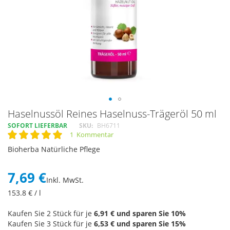
Skip
Haselnussöl Reines Haselnuss-Trägeröl 50 ml
to
SOFORT LIEFERBAR
SKU
BH6711
the
1
Kommentar
Rating:
beginning
100
100
% of
Bioherba Natürliche Pflege
of
the
images
7,69 €
Inkl. MwSt.
gallery
153.8
€ / l
Kaufen Sie 2 Stück für je
6,91 €
und sparen Sie
10
%
Kaufen Sie 3 Stück für je
6,53 €
und sparen Sie
15
%