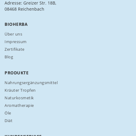
h
Adresse: Greizer Str. 18B,
f
08468 Reichenbach
ü
r
BIOHERBA
u
n
Über uns
s
Impressum
e
Zertifikate
r
Blog
e
n
N
PRODUKTE
e
w
Nahrungsergänzungsmittel
s
Kräuter Tropfen
l
Naturkosmetik
e
Aromatherapie
t
t
Öle
e
Diät
r
a