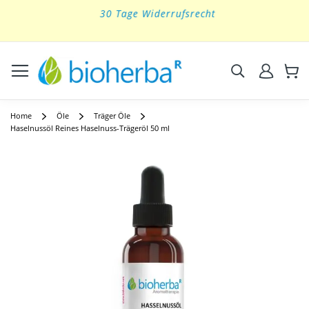
30 Tage Widerrufsrecht
Skip
to
Content
Suchen
Home
Öle
Träger Öle
Haselnussöl Reines Haselnuss-Trägeröl 50 ml
Skip
to
the
end
of
the
images
gallery