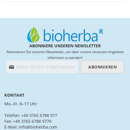
List
List
ABONNIERE UNSEREN NEWSLETTER
Abonnieren Sie unseren Newsletter, um über unsere neuesten Angebote
informiert zu werden!
M
ABONNIEREN
e
l
d
e
n
KONTAKT
S
i
Mo.–Fr. 8–17 Uhr
e
s
Telefon: +49 3765 6788 977
i
Fax: +49 3765 6788 9770
c
E-Mail: info@bioherba.com