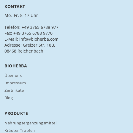
n
KONTAKT
S
i
Mo.–Fr. 8–17 Uhr
e
s
Telefon: +49 3765 6788 977
i
Fax: +49 3765 6788 9770
c
E-Mail: info@bioherba.com
h
Adresse: Greizer Str. 18B,
f
08468 Reichenbach
ü
r
BIOHERBA
u
n
Über uns
s
Impressum
e
Zertifikate
r
Blog
e
n
N
PRODUKTE
e
w
Nahrungsergänzungsmittel
s
Kräuter Tropfen