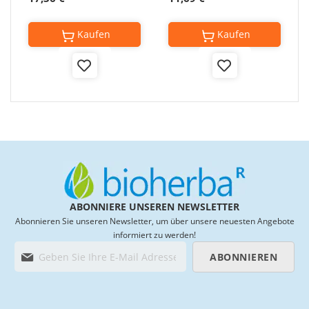
Kaufen
Kaufen
Add
Add
to
to
Wish
Wish
List
List
ABONNIERE UNSEREN NEWSLETTER
Abonnieren Sie unseren Newsletter, um über unsere neuesten Angebote
informiert zu werden!
M
ABONNIEREN
e
l
d
e