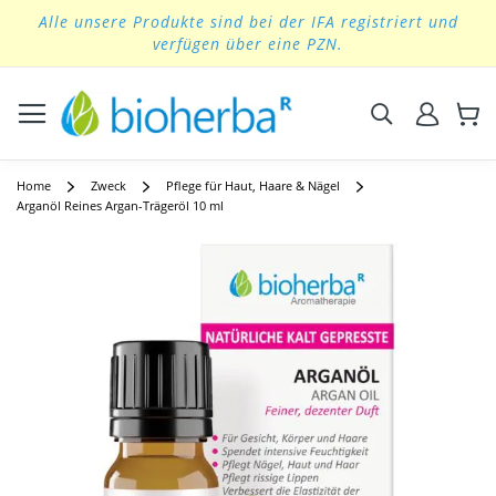
Alle unsere Produkte sind bei der IFA registriert und
Skip
verfügen über eine PZN.
to
Content
Suchen
Home
Zweck
Pflege für Haut, Haare & Nägel
Arganöl Reines Argan-Trägeröl 10 ml
Skip
to
the
end
of
the
images
gallery