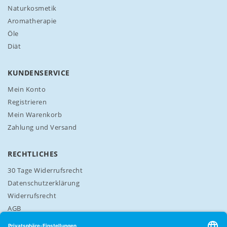
l
Naturkosmetik
e
Aromatherapie
t
t
Öle
e
Diät
r
a
n
KUNDENSERVICE
:
Mein Konto
Registrieren
Mein Warenkorb
Zahlung und Versand
RECHTLICHES
30 Tage Widerrufsrecht
Datenschutzerklärung
Widerrufsrecht
AGB
Cookie-Einstellungen