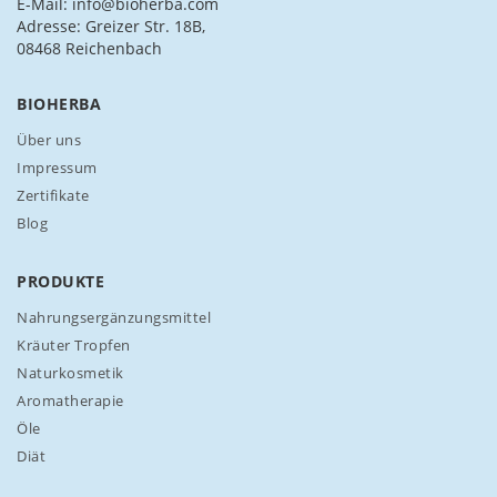
c
E-Mail: info@bioherba.com
h
Adresse: Greizer Str. 18B,
f
08468 Reichenbach
ü
r
BIOHERBA
u
n
Über uns
s
Impressum
e
Zertifikate
r
Blog
e
n
N
PRODUKTE
e
w
Nahrungsergänzungsmittel
s
Kräuter Tropfen
l
Naturkosmetik
e
Aromatherapie
t
t
Öle
e
Diät
r
a