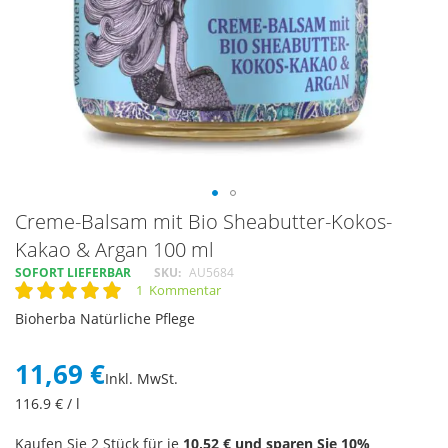
Skip
Creme-Balsam mit Bio Sheabutter-Kokos-
to
Kakao & Argan 100 ml
the
SOFORT LIEFERBAR
SKU
AU5684
beginning
1
Kommentar
of
Rating:
100
100
% of
the
Bioherba Natürliche Pflege
images
gallery
11,69 €
Inkl. MwSt.
116.9
€ / l
Kaufen Sie 2 Stück für je
10,52 €
und sparen Sie
10
%