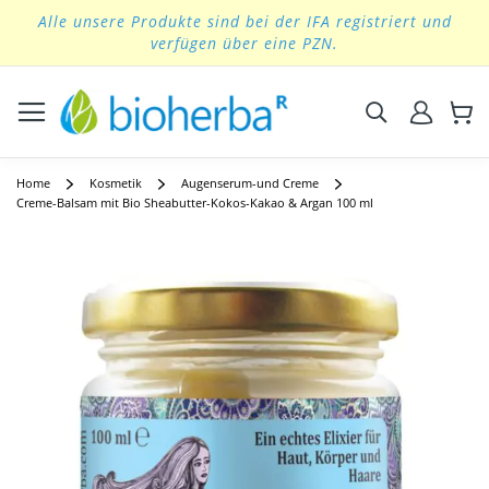
Alle unsere Produkte sind bei der IFA registriert und
Skip
verfügen über eine PZN.
to
Content
Suchen
Home
Kosmetik
Augenserum-und Creme
Creme-Balsam mit Bio Sheabutter-Kokos-Kakao & Argan 100 ml
Skip
to
the
end
of
the
images
gallery