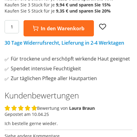
Kaufen Sie 3 Stück für je
9,94 €
und sparen Sie
15
%
Kaufen Sie 5 Stück für je
9,35 €
und sparen Sie
20
%
Add
In den Warenkorb
to
Wish
List
30 Tage Widerrufsrecht, Lieferung in 2-4 Werktagen
Für trockene und erschöpft wirkende Haut geeignet
Spendet intensive Feuchtigkeit
Zur täglichen Pflege aller Hautpartien
Kundenbewertungen
Bewertung von
Laura Braun
100%
Gepostet am
10.04.25
Ich bestelle gerne wieder.
Siehe andere Kommentare