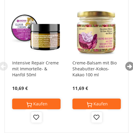
Intensive Repair Creme
Creme-Balsam mit Bio
mit Immortelle- &
Sheabutter-Kokos-
Hanföl 50ml
Kakao 100 ml
10,69 €
11,69 €
Kaufen
Kaufen
Add
Add
to
to
Wish
Wish