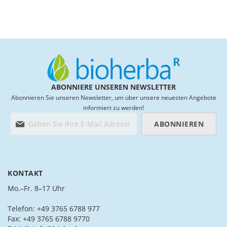
List
List
ABONNIERE UNSEREN NEWSLETTER
Abonnieren Sie unseren Newsletter, um über unsere neuesten Angebote
informiert zu werden!
M
ABONNIEREN
e
l
d
e
n
KONTAKT
S
i
Mo.–Fr. 8–17 Uhr
e
s
Telefon: +49 3765 6788 977
i
Fax: +49 3765 6788 9770