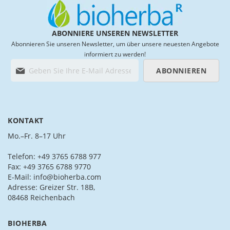
ABONNIERE UNSEREN NEWSLETTER
Abonnieren Sie unseren Newsletter, um über unsere neuesten Angebote
informiert zu werden!
M
ABONNIEREN
e
l
d
e
n
KONTAKT
S
i
Mo.–Fr. 8–17 Uhr
e
s
Telefon: +49 3765 6788 977
i
Fax: +49 3765 6788 9770
c
E-Mail: info@bioherba.com
h
Adresse: Greizer Str. 18B,
f
08468 Reichenbach
ü
r
BIOHERBA
u