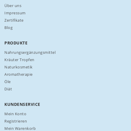
n
Über uns
s
Impressum
e
Zertifikate
r
Blog
e
n
N
PRODUKTE
e
w
Nahrungsergänzungsmittel
s
Kräuter Tropfen
l
Naturkosmetik
e
Aromatherapie
t
t
Öle
e
Diät
r
a
n
KUNDENSERVICE
:
Mein Konto
Registrieren
Mein Warenkorb