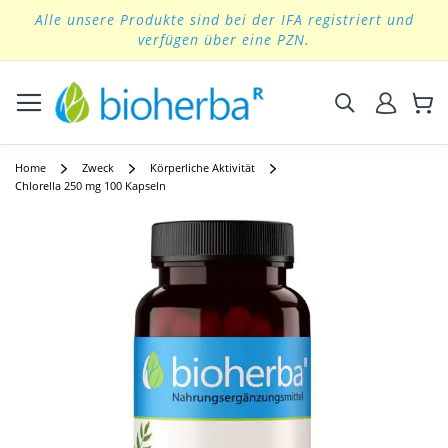
Alle unsere Produkte sind bei der IFA registriert und
Skip
verfügen über eine PZN.
to
Content
Suchen
Home
Zweck
Körperliche Aktivität
Chlorella 250 mg 100 Kapseln
Skip
to
the
end
of
the
images
gallery