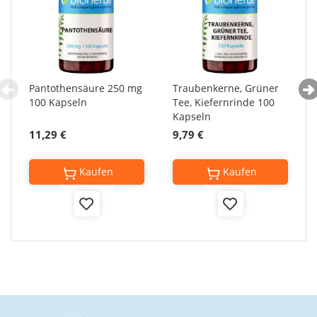
Pantothensäure 250 mg
Traubenkerne, Grüner
100 Kapseln
Tee, Kiefernrinde 100
Kapseln
11,29 €
9,79 €
Kaufen
Kaufen
Add
Add
to
to
Wish
Wish
List
List