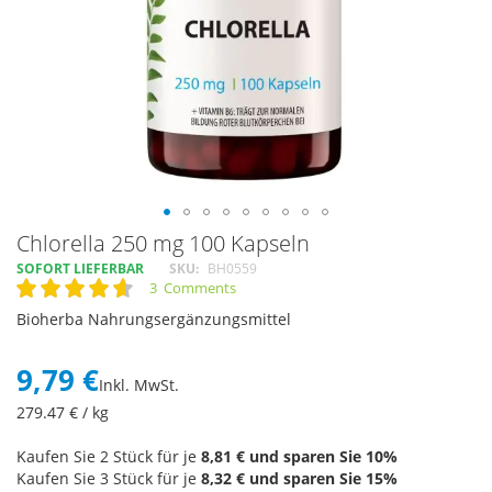
Skip
Chlorella 250 mg 100 Kapseln
to
SOFORT LIEFERBAR
SKU
BH0559
the
3
Comments
Rating:
beginning
93
100
% of
Bioherba Nahrungsergänzungsmittel
of
the
images
9,79 €
Inkl. MwSt.
gallery
279.47
€ / kg
Kaufen Sie 2 Stück für je
8,81 €
und sparen Sie
10
%
Kaufen Sie 3 Stück für je
8,32 €
und sparen Sie
15
%