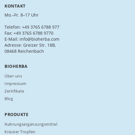
n
KONTAKT
S
i
Mo.–Fr. 8–17 Uhr
e
s
Telefon: +49 3765 6788 977
i
Fax: +49 3765 6788 9770
c
E-Mail: info@bioherba.com
h
Adresse: Greizer Str. 18B,
f
08468 Reichenbach
ü
r
BIOHERBA
u
n
Über uns
s
Impressum
e
Zertifikate
r
Blog
e
n
N
PRODUKTE
e
w
Nahrungsergänzungsmittel
s
Kräuter Tropfen