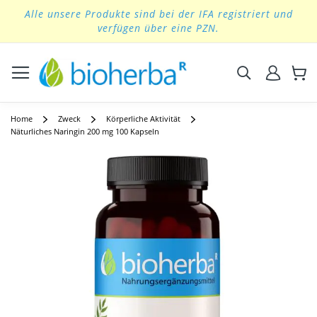
Alle unsere Produkte sind bei der IFA registriert und
Skip
verfügen über eine PZN.
to
Content
Suchen
Home
Zweck
Körperliche Aktivität
Näturliches Naringin 200 mg 100 Kapseln
Skip
to
the
end
of
the
images
gallery