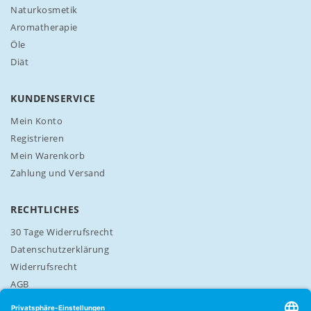
l
Naturkosmetik
e
Aromatherapie
t
t
Öle
e
Diät
r
a
n
KUNDENSERVICE
:
Mein Konto
Registrieren
Mein Warenkorb
Zahlung und Versand
RECHTLICHES
30 Tage Widerrufsrecht
Datenschutzerklärung
Widerrufsrecht
AGB
Cookie-Einstellungen