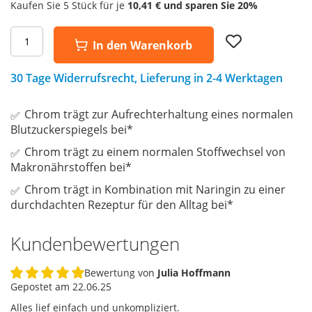
Kaufen Sie 5 Stück für je
10,41 €
und sparen Sie
20
%
Add
In den Warenkorb
to
Wish
List
30 Tage Widerrufsrecht, Lieferung in 2-4 Werktagen
Chrom trägt zur Aufrechterhaltung eines normalen
Blutzuckerspiegels bei*
Chrom trägt zu einem normalen Stoffwechsel von
Makronährstoffen bei*
Chrom trägt in Kombination mit Naringin zu einer
durchdachten Rezeptur für den Alltag bei*
Kundenbewertungen
Bewertung von
Julia Hoffmann
100%
Gepostet am
22.06.25
Alles lief einfach und unkompliziert.