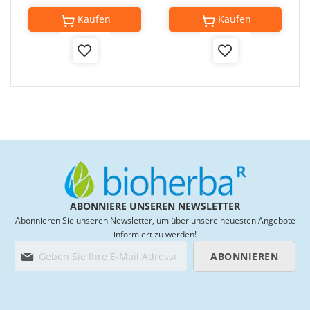
Kaufen
Kaufen
Add
Add
to
to
Wish
Wish
List
List
ABONNIERE UNSEREN NEWSLETTER
Abonnieren Sie unseren Newsletter, um über unsere neuesten Angebote
informiert zu werden!
M
ABONNIEREN
e
l
d
e