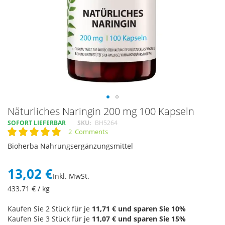
Skip
Näturliches Naringin 200 mg 100 Kapseln
to
SOFORT LIEFERBAR
SKU
BH5264
the
2
Comments
Rating:
beginning
100
100
% of
Bioherba Nahrungsergänzungsmittel
of
the
images
13,02 €
Inkl. MwSt.
gallery
433.71
€ / kg
Kaufen Sie 2 Stück für je
11,71 €
und sparen Sie
10
%
Kaufen Sie 3 Stück für je
11,07 €
und sparen Sie
15
%