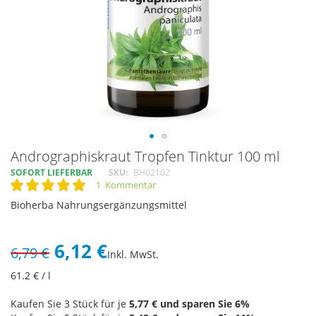
Skip
Andrographiskraut Tropfen Tinktur 100 ml
to
SOFORT LIEFERBAR
SKU
BH02102
the
1
Kommentar
Rating:
beginning
100
100
% of
Bioherba Nahrungsergänzungsmittel
of
the
images
6,12 €
6,79 €
gallery
Inkl. MwSt.
61.2
€ / l
Kaufen Sie 3 Stück für je
5,77 €
und sparen Sie
6
%