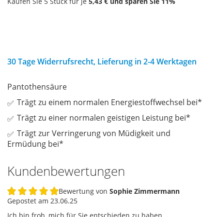
Kaufen Sie 5 Stück für je
5,43 €
und sparen Sie
11
%
30 Tage Widerrufsrecht, Lieferung in 2-4 Werktagen
Pantothensäure
Trägt zu einem normalen Energiestoffwechsel bei*
Trägt zu einer normalen geistigen Leistung bei*
Trägt zur Verringerung von Müdigkeit und
Ermüdung bei*
Kundenbewertungen
Bewertung von
Sophie Zimmermann
100%
Gepostet am
23.06.25
Ich bin froh, mich für Sie entschieden zu haben.