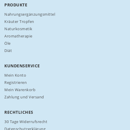
N
PRODUKTE
e
w
Nahrungsergänzungsmittel
s
Kräuter Tropfen
l
Naturkosmetik
e
Aromatherapie
t
t
Öle
e
Diät
r
a
n
KUNDENSERVICE
:
Mein Konto
Registrieren
Mein Warenkorb
Zahlung und Versand
RECHTLICHES
30 Tage Widerrufsrecht
Datenschutzerklärung