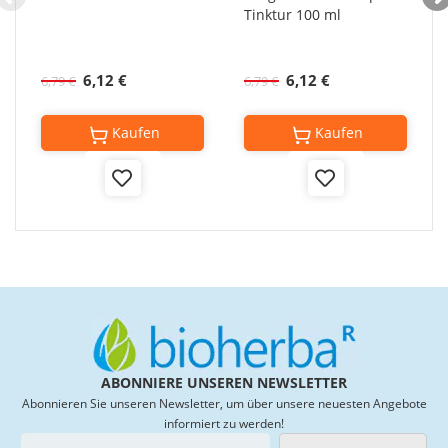
Tinktur 100 ml
6,12 €
6,12 €
6,79 €
6,79 €
Kaufen
Kaufen
Add
Add
to
to
Wish
Wish
List
List
ABONNIERE UNSEREN NEWSLETTER
Abonnieren Sie unseren Newsletter, um über unsere neuesten Angebote
informiert zu werden!
M