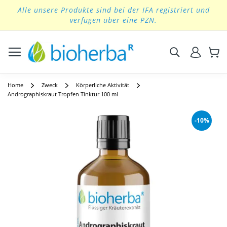
Alle unsere Produkte sind bei der IFA registriert und
Skip
verfügen über eine PZN.
to
Content
Suchen
Home
Zweck
Körperliche Aktivität
Andrographiskraut Tropfen Tinktur 100 ml
Skip
to
-10%
the
end
of
the
images
gallery