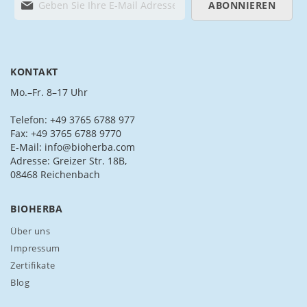
ABONNIEREN
e
l
d
e
n
KONTAKT
S
i
Mo.–Fr. 8–17 Uhr
e
s
Telefon: +49 3765 6788 977
i
Fax: +49 3765 6788 9770
c
E-Mail: info@bioherba.com
h
Adresse: Greizer Str. 18B,
f
08468 Reichenbach
ü
r
BIOHERBA
u
n
Über uns
s
Impressum
e
Zertifikate
r
Blog
e
n