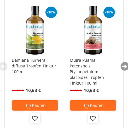
-10%
-10%
Damiana Turnera
Muira Puama
diffusa Tropfen Tinktur
Potenzholz
100 ml
Ptychopetalum
olacoides Tropfen
Tinktur 100 ml
10,63 €
10,63 €
11,80 €
11,80 €
Kaufen
Kaufen
Add
Add
to
to