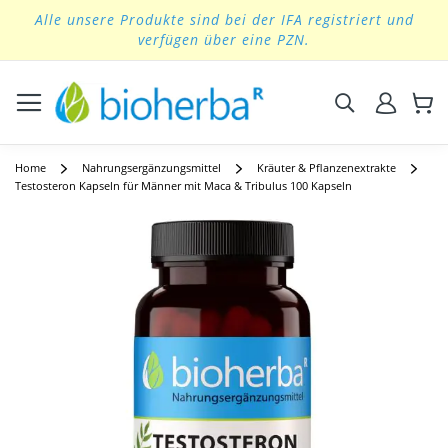
Alle unsere Produkte sind bei der IFA registriert und
Skip
verfügen über eine PZN.
to
Content
Suchen
Home
Nahrungsergänzungsmittel
Kräuter & Pflanzenextrakte
Testosteron Kapseln für Männer mit Maca & Tribulus 100 Kapseln
Skip
to
the
end
of
the
images
gallery