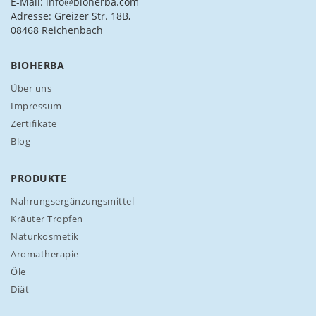
c
E-Mail: info@bioherba.com
h
Adresse: Greizer Str. 18B,
f
08468 Reichenbach
ü
r
BIOHERBA
u
n
Über uns
s
Impressum
e
Zertifikate
r
Blog
e
n
N
PRODUKTE
e
w
Nahrungsergänzungsmittel
s
Kräuter Tropfen
l
Naturkosmetik
e
Aromatherapie
t
t
Öle
e
Diät
r
a