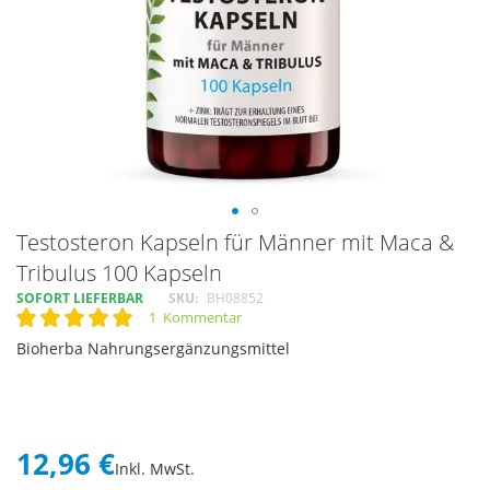
Skip
Testosteron Kapseln für Männer mit Maca &
to
Tribulus 100 Kapseln
the
SOFORT LIEFERBAR
SKU
BH08852
beginning
1
Kommentar
of
Rating:
100
100
% of
the
Bioherba Nahrungsergänzungsmittel
images
gallery
12,96 €
Inkl. MwSt.