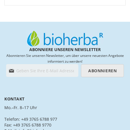
Wish
Wish
List
List
ABONNIERE UNSEREN NEWSLETTER
Abonnieren Sie unseren Newsletter, um über unsere neuesten Angebote
informiert zu werden!
M
ABONNIEREN
e
l
d
e
n
KONTAKT
S
i
Mo.–Fr. 8–17 Uhr
e
s
Telefon: +49 3765 6788 977
i
Fax: +49 3765 6788 9770