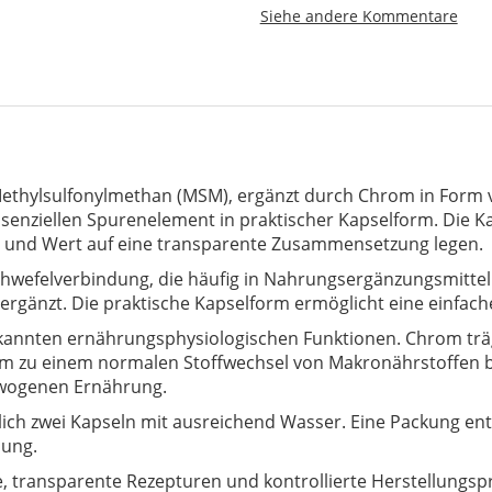
Siehe andere Kommentare
thylsulfonylmethan (MSM), ergänzt durch Chrom in Form v
nziellen Spurenelement in praktischer Kapselform. Die Kapse
und Wert auf eine transparente Zusammensetzung legen.
chwefelverbindung, die häufig in Nahrungsergänzungsmittel
ergänzt. Die praktische Kapselform ermöglicht eine einfac
rkannten ernährungsphysiologischen Funktionen. Chrom trä
rom zu einem normalen Stoffwechsel von Makronährstoffen 
ewogenen Ernährung.
ich zwei Kapseln mit ausreichend Wasser. Eine Packung en
dung.
e, transparente Rezepturen und kontrollierte Herstellungs