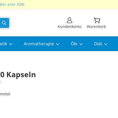
über eine PZN.
Suchen
Kundenkonto
Warenkorb
etik
Aromatherapie
Öle
Diät
0 Kapseln
26
mittel