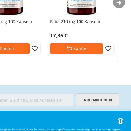
0 mg 100 Kapseln
Paba 210 mg 100 Kapseln
Ami
17,36 €
11,
Kaufen
Kaufen
Add
Add
to
to
Wish
Wish
List
List
ABONNIEREN
ECHTLICHES