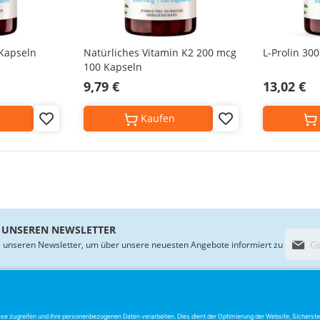
 Kapseln
Natürliches Vitamin K2 200 mcg
L-Prolin 30
100 Kapseln
9,79 €
13,02 €
Kaufen
Add
Add
to
to
Wish
Wish
List
List
 UNSEREN NEWSLETTER
M
 unseren Newsletter, um über unsere neuesten Angebote informiert zu
e
l
d
e
PRODUKTE
KUNDENSERVICE
R
n