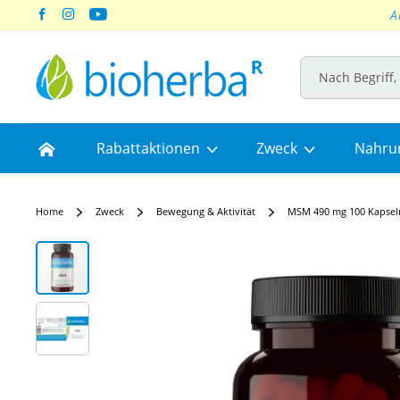
A
Skip
to
Content
Home
Rabattaktionen
Zweck
Nahru
Home
Zweck
Bewegung & Aktivität
MSM 490 mg 100 Kapsel
Skip
to
the
end
of
the
images
gallery