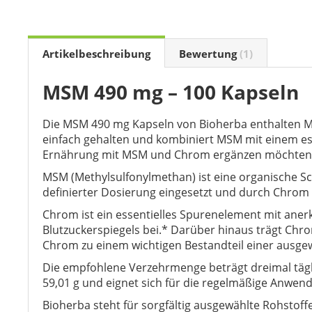
the
beginning
of
the
Artikelbeschreibung
Bewertung
1
images
gallery
MSM 490 mg – 100 Kapseln
Die MSM 490 mg Kapseln von Bioherba enthalten Me
einfach gehalten und kombiniert MSM mit einem esse
Ernährung mit MSM und Chrom ergänzen möchten 
MSM (Methylsulfonylmethan) ist eine organische S
definierter Dosierung eingesetzt und durch Chrom 
Chrom ist ein essentielles Spurenelement mit ane
Blutzuckerspiegels bei.* Darüber hinaus trägt Ch
Chrom zu einem wichtigen Bestandteil einer ausg
Die empfohlene Verzehrmenge beträgt dreimal tägl
59,01 g und eignet sich für die regelmäßige Anwen
Bioherba steht für sorgfältig ausgewählte Rohstoff