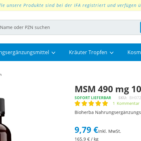
lle unsere Produkte sind bei der IFA registriert und verfügen 
ngsergänzungsmittel
Kräuter Tropfen
Kosm
n
MSM 490 mg 10
SOFORT LIEFERBAR
SKU
BH07
1
Kommentar
Rating:
100
100
% of
Bioherba Nahrungsergänzungs
9,79 €
Inkl. MwSt.
165.9
€ / kg