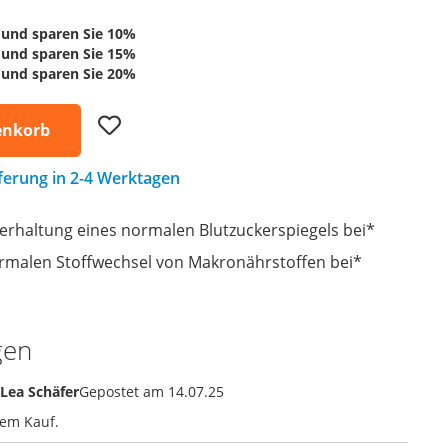
und sparen Sie
10
%
und sparen Sie
15
%
und sparen Sie
20
%
Add
enkorb
to
Wish
List
eferung in 2-4 Werktagen
erhaltung eines normalen Blutzuckerspiegels bei*
rmalen Stoffwechsel von Makronährstoffen bei*
gen
Lea Schäfer
Gepostet am
14.07.25
dem Kauf.