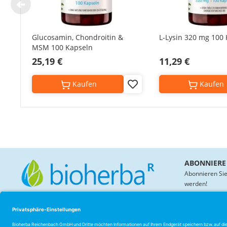
Glucosamin, Chondroitin &
L-Lysin 320 mg 100
MSM 100 Kapseln
25,19 €
11,29 €
Kaufen
Kaufen
Add
to
Wish
List
ABONNIERE
Abonnieren Sie
werden!
KONTAKT
BIOHERBA