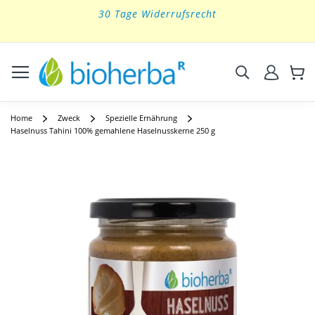
30 Tage Widerrufsrecht
Skip
to
Content
Suchen
Home
Zweck
Spezielle Ernährung
Haselnuss Tahini 100% gemahlene Haselnusskerne 250 g
Skip
to
the
end
of
the
images
gallery