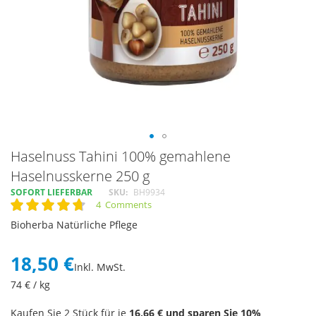
Skip
Haselnuss Tahini 100% gemahlene
to
Haselnusskerne 250 g
the
SOFORT LIEFERBAR
SKU
BH9934
beginning
4
Comments
of
Rating:
95
100
% of
the
Bioherba Natürliche Pflege
images
gallery
18,50 €
Inkl. MwSt.
74
€ / kg
Kaufen Sie 2 Stück für je
16,66 €
und sparen Sie
10
%