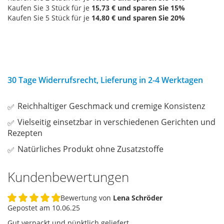
Kaufen Sie 3 Stück für je
15,73 €
und sparen Sie
15
%
Kaufen Sie 5 Stück für je
14,80 €
und sparen Sie
20
%
30 Tage Widerrufsrecht, Lieferung in 2-4 Werktagen
Reichhaltiger Geschmack und cremige Konsistenz
Vielseitig einsetzbar in verschiedenen Gerichten und
Rezepten
Natürliches Produkt ohne Zusatzstoffe
Kundenbewertungen
Bewertung von
Lena Schröder
100%
Gepostet am
10.06.25
Gut verpackt und pünktlich geliefert.