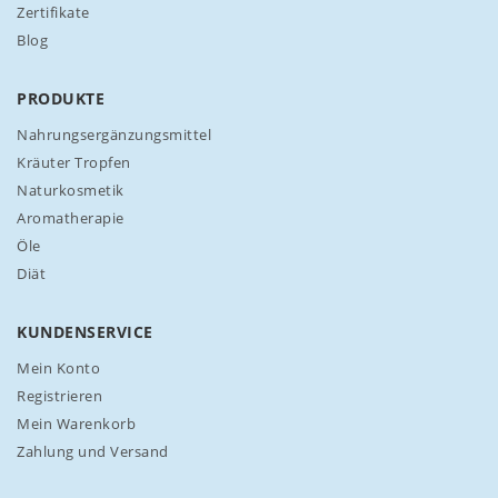
Zertifikate
r
Blog
e
n
N
PRODUKTE
e
w
Nahrungsergänzungsmittel
s
Kräuter Tropfen
l
Naturkosmetik
e
Aromatherapie
t
t
Öle
e
Diät
r
a
n
KUNDENSERVICE
:
Mein Konto
Registrieren
Mein Warenkorb
Zahlung und Versand