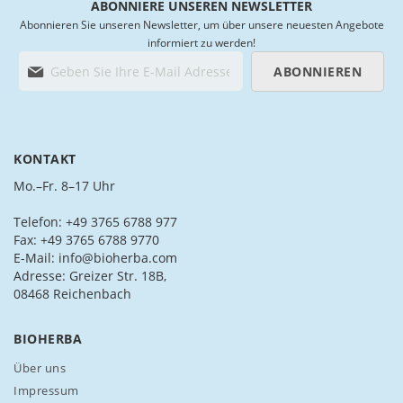
ABONNIERE UNSEREN NEWSLETTER
Abonnieren Sie unseren Newsletter, um über unsere neuesten Angebote
informiert zu werden!
M
ABONNIEREN
e
l
d
e
n
KONTAKT
S
i
Mo.–Fr. 8–17 Uhr
e
s
Telefon: +49 3765 6788 977
i
Fax: +49 3765 6788 9770
c
E-Mail: info@bioherba.com
h
Adresse: Greizer Str. 18B,
f
08468 Reichenbach
ü
r
BIOHERBA
u
n
Über uns
s
Impressum
e