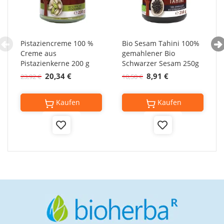
Pistaziencreme 100 %
Bio Sesam Tahini 100%
Creme aus
gemahlener Bio
Pistazienkerne 200 g
Schwarzer Sesam 250g
20,34 €
8,91 €
23,92 €
10,50 €
Kaufen
Kaufen
Add
Add
to
to
Wish
Wish
List
List