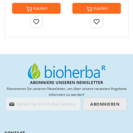
Kaufen
Kaufen
Add
Add
to
to
Wish
Wish
List
List
ABONNIERE UNSEREN NEWSLETTER
Abonnieren Sie unseren Newsletter, um über unsere neuesten Angebote
informiert zu werden!
M
ABONNIEREN
e
l
d
e
n
KONTAKT