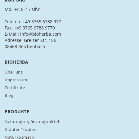
S
i
Mo.–Fr. 8–17 Uhr
e
s
Telefon: +49 3765 6788 977
i
Fax: +49 3765 6788 9770
c
E-Mail: info@bioherba.com
h
Adresse: Greizer Str. 18B,
f
08468 Reichenbach
ü
r
BIOHERBA
u
n
Über uns
s
Impressum
e
Zertifikate
r
Blog
e
n
N
PRODUKTE
e
w
Nahrungsergänzungsmittel
s
Kräuter Tropfen
l
Naturkosmetik