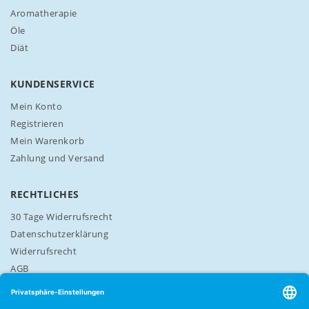
e
Aromatherapie
t
t
Öle
e
Diät
r
a
n
KUNDENSERVICE
:
Mein Konto
Registrieren
Mein Warenkorb
Zahlung und Versand
RECHTLICHES
30 Tage Widerrufsrecht
Datenschutzerklärung
Widerrufsrecht
AGB
Cookie-Einstellungen