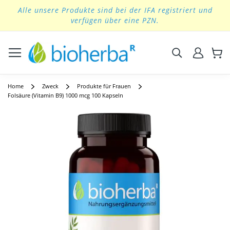
Alle unsere Produkte sind bei der IFA registriert und
Skip
verfügen über eine PZN.
to
Content
Suchen
Home
Zweck
Produkte für Frauen
Folsäure (Vitamin B9) 1000 mcg 100 Kapseln
Skip
to
the
end
of
the
images
gallery