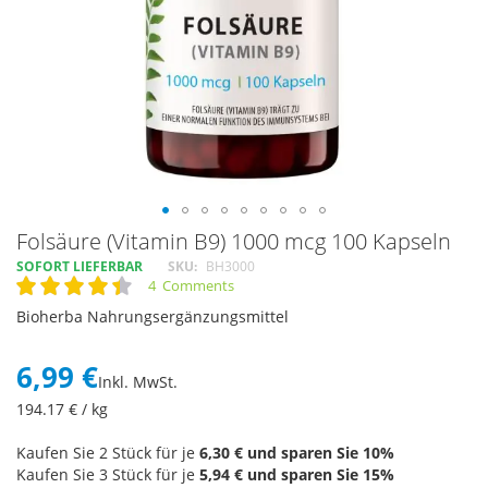
Skip
Folsäure (Vitamin B9) 1000 mcg 100 Kapseln
to
SOFORT LIEFERBAR
SKU
BH3000
the
4
Comments
Rating:
beginning
90
100
% of
Bioherba Nahrungsergänzungsmittel
of
the
images
6,99 €
Inkl. MwSt.
gallery
194.17
€ / kg
Kaufen Sie 2 Stück für je
6,30 €
und sparen Sie
10
%
Kaufen Sie 3 Stück für je
5,94 €
und sparen Sie
15
%