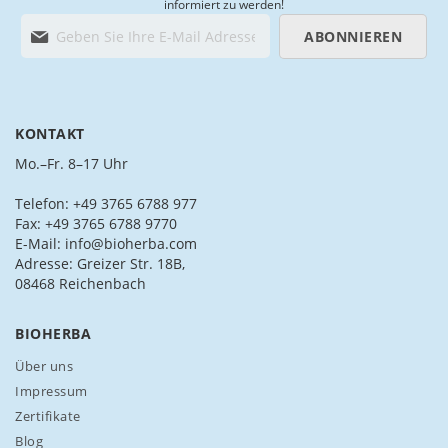
informiert zu werden!
M
ABONNIEREN
e
l
d
e
n
KONTAKT
S
i
Mo.–Fr. 8–17 Uhr
e
s
Telefon: +49 3765 6788 977
i
Fax: +49 3765 6788 9770
c
E-Mail: info@bioherba.com
h
Adresse: Greizer Str. 18B,
f
08468 Reichenbach
ü
r
BIOHERBA
u
n
Über uns
s
Impressum
e
Zertifikate
r
Blog
e