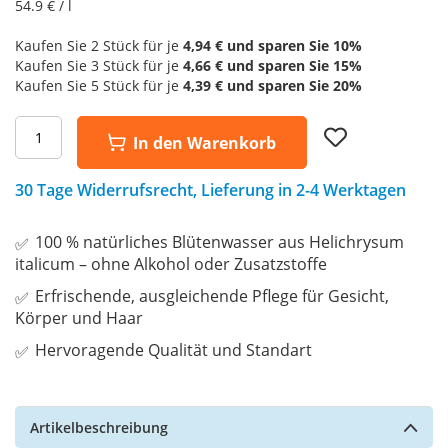
54.9
€ / l
Kaufen Sie 2 Stück für je
4,94 €
und sparen Sie
10
%
Kaufen Sie 3 Stück für je
4,66 €
und sparen Sie
15
%
Kaufen Sie 5 Stück für je
4,39 €
und sparen Sie
20
%
Add
In den Warenkorb
to
Wish
List
30 Tage Widerrufsrecht, Lieferung in 2-4 Werktagen
100 % natürliches Blütenwasser aus Helichrysum
italicum – ohne Alkohol oder Zusatzstoffe
Erfrischende, ausgleichende Pflege für Gesicht,
Körper und Haar
Hervoragende Qualität und Standart
Artikelbeschreibung