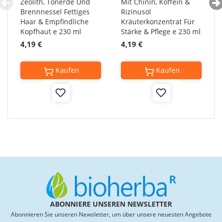
Zeolith, Tonerde Und
Mit Chinin, Koffein &
Brennnessel Fettiges
Rizinusöl
Haar & Empfindliche
Kräuterkonzentrat Für
Kopfhaut e 230 ml
Stärke & Pflege e 230 ml
4,19 €
4,19 €
Kaufen
Kaufen
Add
Add
to
to
Wish
Wish
List
List
ABONNIERE UNSEREN NEWSLETTER
Abonnieren Sie unseren Newsletter, um über unsere neuesten Angebote