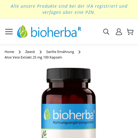
Alle unsere Produkte sind bei der IFA registriert und
Skip
verfügen über eine PZN.
to
Content
Suchen
Home
Zweck
Sanfte Ernährung
Aloe Vera Extrakt 25 mg 100 Kapseln
Skip
to
the
end
of
the
images
gallery