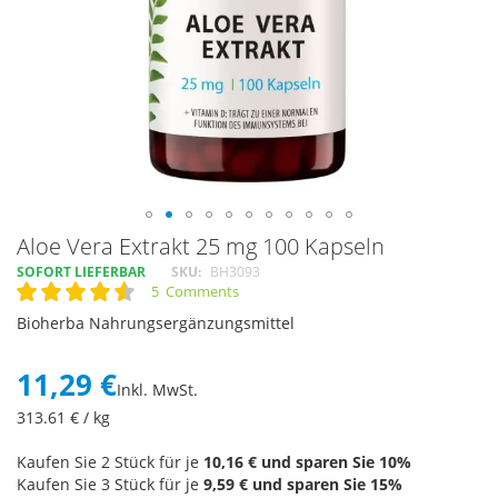
Skip
Aloe Vera Extrakt 25 mg 100 Kapseln
to
SOFORT LIEFERBAR
SKU
BH3093
the
5
Comments
Rating:
beginning
92
100
% of
Bioherba Nahrungsergänzungsmittel
of
the
images
11,29 €
Inkl. MwSt.
gallery
313.61
€ / kg
Kaufen Sie 2 Stück für je
10,16 €
und sparen Sie
10
%
Kaufen Sie 3 Stück für je
9,59 €
und sparen Sie
15
%