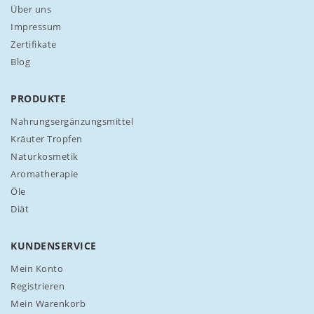
n
Über uns
s
Impressum
e
Zertifikate
r
Blog
e
n
N
PRODUKTE
e
w
Nahrungsergänzungsmittel
s
Kräuter Tropfen
l
Naturkosmetik
e
Aromatherapie
t
t
Öle
e
Diät
r
a
n
KUNDENSERVICE
:
Mein Konto
Registrieren
Mein Warenkorb