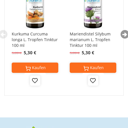
Kurkuma Curcuma
Mariendistel Silybum
longa L. Tropfen Tinktur
marianum L. Tropfen
100 ml
Tinktur 100 ml
5,30 €
5,30 €
5,89 €
5,89 €
Kaufen
Kaufen
Add
Add
to
to
Wish
Wish
List
List