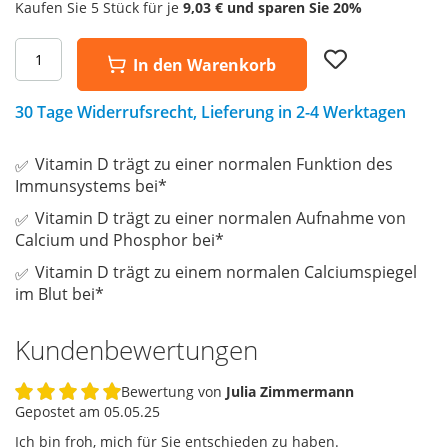
Kaufen Sie 5 Stück für je
9,03 €
und sparen Sie
20
%
Add
In den Warenkorb
to
Wish
List
30 Tage Widerrufsrecht, Lieferung in 2-4 Werktagen
Vitamin D trägt zu einer normalen Funktion des
Immunsystems bei*
Vitamin D trägt zu einer normalen Aufnahme von
Calcium und Phosphor bei*
Vitamin D trägt zu einem normalen Calciumspiegel
im Blut bei*
Kundenbewertungen
Bewertung von
Julia Zimmermann
100%
Gepostet am
05.05.25
Ich bin froh, mich für Sie entschieden zu haben.