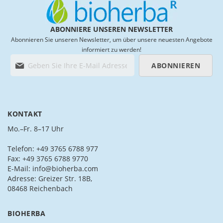
ABONNIERE UNSEREN NEWSLETTER
Abonnieren Sie unseren Newsletter, um über unsere neuesten Angebote
informiert zu werden!
M
ABONNIEREN
e
l
d
e
n
KONTAKT
S
i
Mo.–Fr. 8–17 Uhr
e
s
Telefon: +49 3765 6788 977
i
Fax: +49 3765 6788 9770
c
E-Mail: info@bioherba.com
h
Adresse: Greizer Str. 18B,
f
08468 Reichenbach
ü
r
BIOHERBA
u