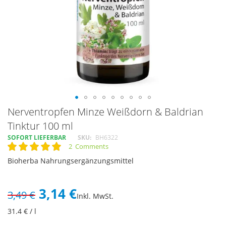
Skip
Nerventropfen Minze Weißdorn & Baldrian
to
Tinktur 100 ml
the
SOFORT LIEFERBAR
SKU
BH6322
beginning
2
Comments
of
Rating:
100
100
% of
the
Bioherba Nahrungsergänzungsmittel
images
gallery
3,14 €
3,49 €
Inkl. MwSt.
31.4
€ / l