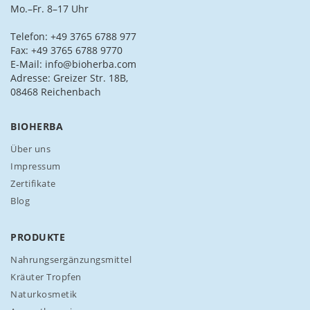
i
Mo.–Fr. 8–17 Uhr
e
s
Telefon: +49 3765 6788 977
i
Fax: +49 3765 6788 9770
c
E-Mail: info@bioherba.com
h
Adresse: Greizer Str. 18B,
f
08468 Reichenbach
ü
r
BIOHERBA
u
n
Über uns
s
Impressum
e
Zertifikate
r
Blog
e
n
N
PRODUKTE
e
w
Nahrungsergänzungsmittel
s
Kräuter Tropfen
l
Naturkosmetik
e