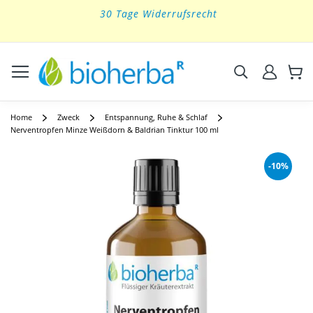
30 Tage Widerrufsrecht
Skip
to
Content
Suchen
Home
Zweck
Entspannung, Ruhe & Schlaf
Nerventropfen Minze Weißdorn & Baldrian Tinktur 100 ml
Skip
to
-10%
the
end
of
the
images
gallery