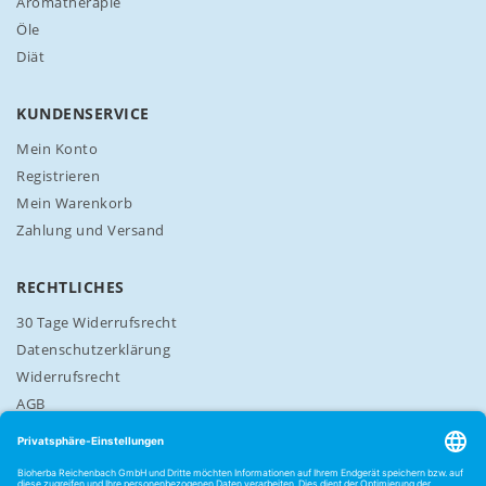
Aromatherapie
t
t
Öle
e
Diät
r
a
n
KUNDENSERVICE
:
Mein Konto
Registrieren
Mein Warenkorb
Zahlung und Versand
RECHTLICHES
30 Tage Widerrufsrecht
Datenschutzerklärung
Widerrufsrecht
AGB
Cookie-Einstellungen