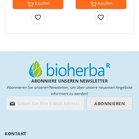
Kaufen
Kaufen
Add
Add
to
to
Wish
Wish
List
List
ABONNIERE UNSEREN NEWSLETTER
Abonnieren Sie unseren Newsletter, um über unsere neuesten Angebote
informiert zu werden!
M
ABONNIEREN
e
l
d
e
n
KONTAKT
S