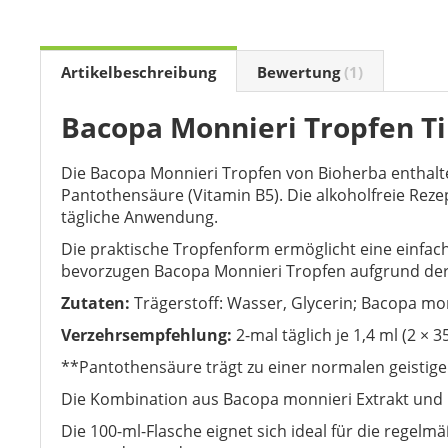
the
beginning
of
Artikelbeschreibung
Bewertung
1
the
images
gallery
Bacopa Monnieri Tropfen Ti
Die Bacopa Monnieri Tropfen von Bioherba enthalten
Pantothensäure (Vitamin B5). Die alkoholfreie Reze
tägliche Anwendung.
Die praktische Tropfenform ermöglicht eine einfac
bevorzugen Bacopa Monnieri Tropfen aufgrund de
Zutaten:
Trägerstoff: Wasser, Glycerin; Bacopa mon
Verzehrsempfehlung:
2-mal täglich je 1,4 ml (2 ×
**Pantothensäure trägt zu einer normalen geistige
Die Kombination aus Bacopa monnieri Extrakt und 
Die 100-ml-Flasche eignet sich ideal für die rege