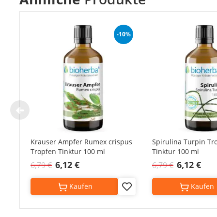
-10%
Krauser Ampfer Rumex crispus
Spirulina Turpin Tr
Tropfen Tinktur 100 ml
Tinktur 100 ml
6,12 €
6,12 €
6,79 €
6,79 €
Kaufen
Kaufen
Add
to
Wish