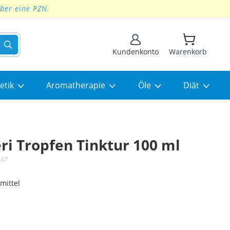
über eine PZN.
Suchen
Kundenkonto
Warenkorb
etik
Aromatherapie
Öle
Diät
i Tropfen Tinktur 100 ml
47
mittel