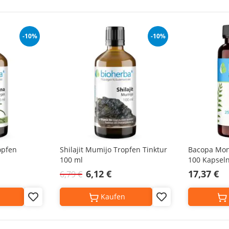
-10%
-10%
opfen
Shilajit Mumijo Tropfen Tinktur
Bacopa Monn
100 ml
100 Kapsel
6,12 €
17,37 €
6,79 €
Kaufen
Add
Add
to
to
Wish
Wish