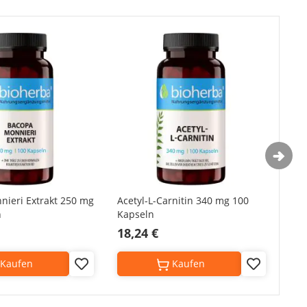
ieri Extrakt 250 mg
Acetyl-L-Carnitin 340 mg 100
GIN
n
Kapseln
Tro
18,24 €
4,5
Kaufen
Kaufen
Add
Add
to
to
Wish
Wish