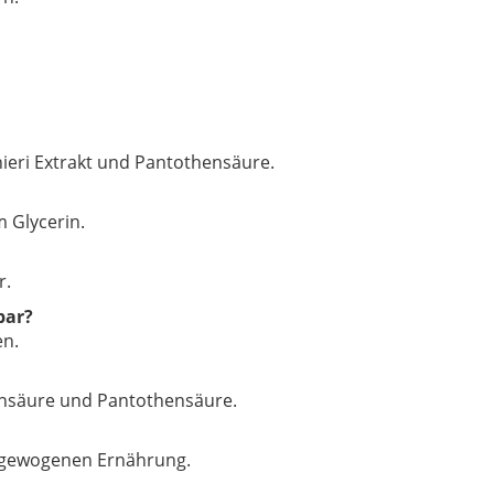
eri Extrakt und Pantothensäure.
m Glycerin.
r.
bar?
en.
nensäure und Pantothensäure.
sgewogenen Ernährung.