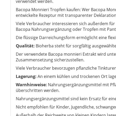
verwendet werden.
Bacopa Monnieri Tropfen kaufen: Wer Bacopa Monnie
entwickelte Rezeptur mit transparenter Deklarati
Viele Verbraucher interessieren sich außerdem für 
Bacopa Nahrungsergänzung oder Tropfen mit Pant
Die flüssige Darreichungsform ermöglicht eine fle
Qualität:
Bioherba steht für sorgfältig ausgewählt
Der verwendete Bacopa monnieri Extrakt wird unter 
Zusammensetzung sicherzustellen.
Viele Verbraucher bevorzugen pflanzliche Tinkturen
Lagerung:
An einem kühlen und trockenen Ort lage
Warnhinweise:
Nahrungsergänzungsmittel mit Pfl
überschritten werden.
Nahrungsergänzungsmittel sind kein Ersatz für e
Nicht empfohlen für Kinder, Jugendliche, schwanger
Außerhalb der Reichweite von kleinen Kindern lage