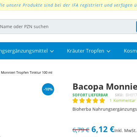
lle unsere Produkte sind bei der IFA registriert und verfügen 
ngsergänzungsmittel
Kräuter Tropfen
Kosm
 Monnieri Tropfen Tinktur 100 ml
Bacopa Monnier
-10%
SOFORT LIEFERBAR
SKU
BH017
1
Kommentar
Rating:
100
100
% of
Bioherba Nahrungsergänzungs
6,12 €
6,79 €
Inkl. MwSt.