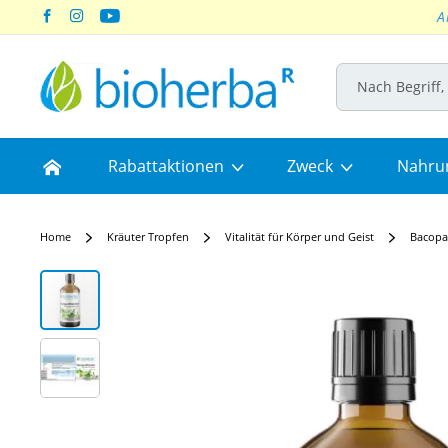
A
Skip
to
Content
Home
Rabattaktionen
Zweck
Nahru
Home
Kräuter Tropfen
Vitalität für Körper und Geist
Bacopa
Skip
to
the
end
of
the
images
gallery