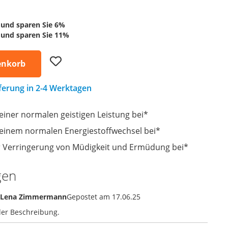
und sparen Sie
6
%
und sparen Sie
11
%
Add
enkorb
to
Wish
List
eferung in 2-4 Werktagen
einer normalen geistigen Leistung bei*
 einem normalen Energiestoffwechsel bei*
r Verringerung von Müdigkeit und Ermüdung bei*
gen
Lena Zimmermann
Gepostet am
17.06.25
der Beschreibung.