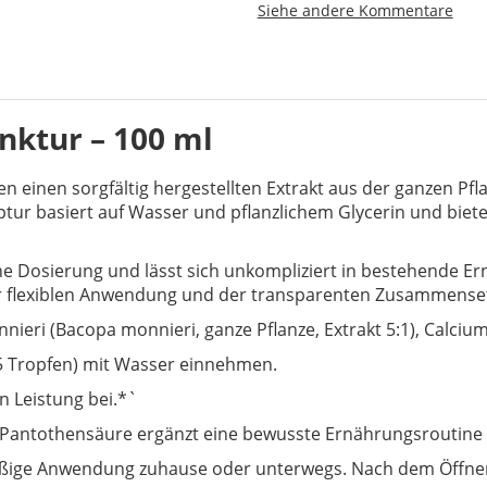
Siehe andere Kommentare
nktur – 100 ml
 einen sorgfältig hergestellten Extrakt aus der ganzen Pfla
ptur basiert auf Wasser und pflanzlichem Glycerin und biet
he Dosierung und lässt sich unkompliziert in bestehende Er
r flexiblen Anwendung und der transparenten Zusammense
nieri (Bacopa monnieri, ganze Pflanze, Extrakt 5:1), Calci
 35 Tropfen) mit Wasser einnehmen.
n Leistung bei.*`
Pantothensäure ergänzt eine bewusste Ernährungsroutine mi
lmäßige Anwendung zuhause oder unterwegs. Nach dem Öffnen