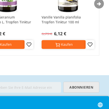
Geranium
Vanille Vanilla planifolia
Ash
L. Tropfen Tinktur
Tropfen Tinktur 100 ml
(Sc
Kap
2 €
6,12 €
16,
6,79 €
Kaufen
Kaufen
Add
Add
to
to
Wish
Wish
List
List
ABONNIEREN
ECHTLICHES