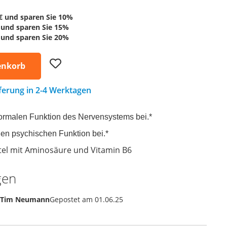
€
und sparen Sie
10
%
und sparen Sie
15
%
und sparen Sie
20
%
Add
enkorb
to
Wish
List
eferung in 2-4 Werktagen
normalen Funktion des Nervensystems bei.*
len psychischen Funktion bei.*
el mit Aminosäure und Vitamin B6
gen
Tim Neumann
Gepostet am
01.06.25