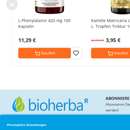
L-Phenylalanin 420 mg 100
Kamille Matricaria
Kapseln
L. Tropfen Tinktur 
11,29 €
3,95 €
4,39 €
Kaufen
Kaufen
Add
to
Wish
List
ABONNIERE
Abonnieren Sie
werden!
KONTAKT
BIOHERBA