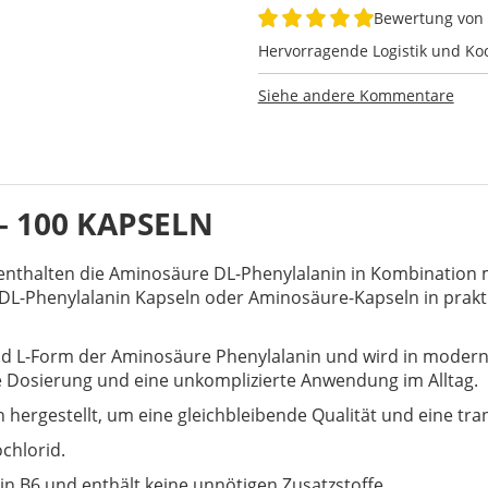
Bewertung von
100%
Hervorragende Logistik und Koo
Siehe andere Kommentare
– 100 KAPSELN
nthalten die Aminosäure DL-Phenylalanin in Kombination mi
die DL-Phenylalanin Kapseln oder Aminosäure-Kapseln in prak
und L-Form der Aminosäure Phenylalanin und wird in moder
e Dosierung und eine unkomplizierte Anwendung im Alltag.
n hergestellt, um eine gleichbleibende Qualität und eine t
chlorid.
n B6 und enthält keine unnötigen Zusatzstoffe.