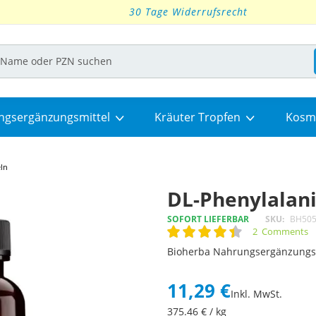
30 Tage Widerrufsrecht
ngsergänzungsmittel
Kräuter Tropfen
Kosm
ln
DL-Phenylalani
SOFORT LIEFERBAR
SKU
BH50
2
Comments
Rating:
90
100
% of
Bioherba Nahrungsergänzungs
11,29 €
Inkl. MwSt.
375.46
€ / kg