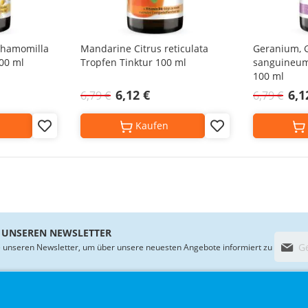
 chamomilla
Mandarine Citrus reticulata
Geranium, 
100 ml
Tropfen Tinktur 100 ml
sanguineum 
100 ml
6,12 €
6,1
6,79 €
6,79 €
Kaufen
Add
Add
to
to
Wish
Wish
List
List
 UNSEREN NEWSLETTER
M
 unseren Newsletter, um über unsere neuesten Angebote informiert zu
e
l
d
e
PRODUKTE
KUNDENSERVICE
R
n