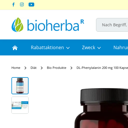
Skip
to
Content
Home
Rabattaktionen
Zweck
Nahru
Home
Diät
Bio Produkte
DL-Phenylalanin 200 mg 100 Kapse
Skip
to
the
end
of
the
images
gallery