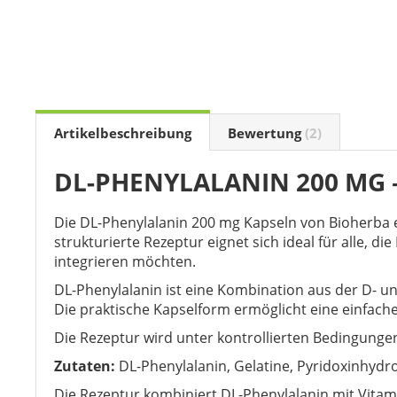
the
beginning
of
the
images
gallery
Artikelbeschreibung
Bewertung
2
DL-PHENYLALANIN 200 MG 
Die DL-Phenylalanin 200 mg Kapseln von Bioherba e
strukturierte Rezeptur eignet sich ideal für alle, 
integrieren möchten.
DL-Phenylalanin ist eine Kombination aus der D- 
Die praktische Kapselform ermöglicht eine einfach
Die Rezeptur wird unter kontrollierten Bedingunge
Zutaten:
DL-Phenylalanin, Gelatine, Pyridoxinhydro
Die Rezeptur kombiniert DL-Phenylalanin mit Vitami